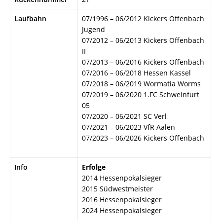
Laufbahn
07/1996 – 06/2012 Kickers Offenbach
Jugend
07/2012 – 06/2013 Kickers Offenbach
II
07/2013 – 06/2016 Kickers Offenbach
07/2016 – 06/2018 Hessen Kassel
07/2018 – 06/2019 Wormatia Worms
07/2019 – 06/2020 1.FC Schweinfurt
05
07/2020 – 06/2021 SC Verl
07/2021 – 06/2023 VfR Aalen
07/2023 – 06/2026 Kickers Offenbach
Info
Erfolge
2014 Hessenpokalsieger
2015 Südwestmeister
2016 Hessenpokalsieger
2024 Hessenpokalsieger