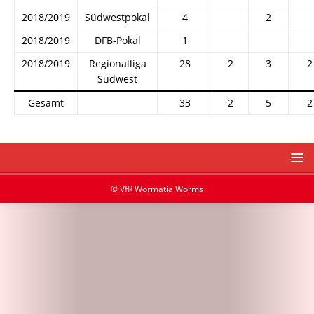
2018/2019
Südwestpokal
4
2
2018/2019
DFB-Pokal
1
2018/2019
Regionalliga
28
2
3
2
Südwest
Gesamt
33
2
5
2
© VfR Wormatia Worms