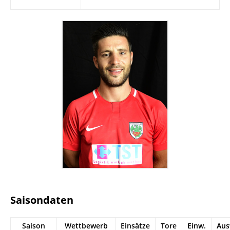
Saisondaten
Saison
Wettbewerb
Einsätze
Tore
Einw.
Aus