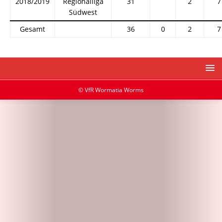
2018/2019
Regionalliga
31
2
7
Südwest
Gesamt
36
0
2
7
© VfR Wormatia Worms