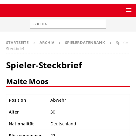
STARTSEITE
ARCHIV
SPIELERDATENBANK
Spieler-
Steckbrief
Spieler-Steckbrief
Malte Moos
Position
Abwehr
Alter
30
Nationalität
Deutschland
Rückennummer
22