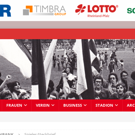
FRAUEN
VEREIN
BUSINESS
STADION
ARC
ENBANK
Spieler-Steckbrief