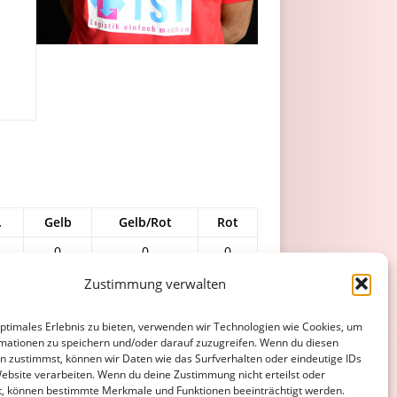
.
Gelb
Gelb/Rot
Rot
0
0
0
0
0
0
Zustimmung verwalten
0
0
0
optimales Erlebnis zu bieten, verwenden wir Technologien wie Cookies, um
4
1
0
mationen zu speichern und/oder darauf zuzugreifen. Wenn du diesen
n zustimmst, können wir Daten wie das Surfverhalten oder eindeutige IDs
4
1
0
Website verarbeiten. Wenn du deine Zustimmung nicht erteilst oder
t, können bestimmte Merkmale und Funktionen beeinträchtigt werden.