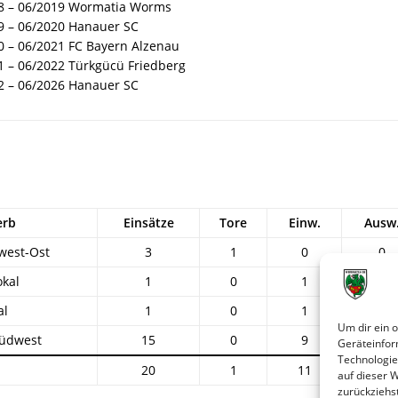
8 – 06/2019 Wormatia Worms
9 – 06/2020 Hanauer SC
0 – 06/2021 FC Bayern Alzenau
1 – 06/2022 Türkgücü Friedberg
2 – 06/2026 Hanauer SC
erb
Einsätze
Tore
Einw.
Ausw
west-Ost
3
1
0
0
kal
1
0
1
0
al
1
0
1
0
Um dir ein 
Südwest
15
0
9
2
Geräteinfor
Technologie
20
1
11
2
auf dieser 
zurückziehs