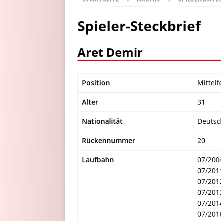
Spieler-Steckbrief
Aret Demir
Position
Mittelf
Alter
31
Nationalität
Deutsc
Rückennummer
20
Laufbahn
07/200
07/201
07/201
07/201
07/201
07/201