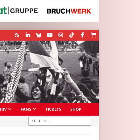
HIV
FANS
TICKETS
SHOP