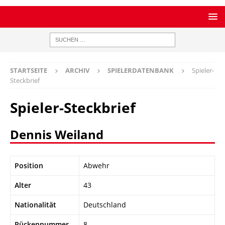
STARTSEITE
ARCHIV
SPIELERDATENBANK
Spieler-
Steckbrief
Spieler-Steckbrief
Dennis Weiland
Position
Abwehr
Alter
43
Nationalität
Deutschland
Rückennummer
8