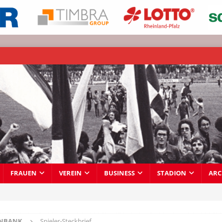
FRAUEN
VEREIN
BUSINESS
STADION
ARC
ENBANK
Spieler-Steckbrief