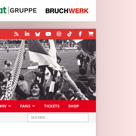
HIV
FANS
TICKETS
SHOP