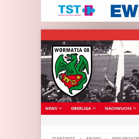
NEWS
OBERLIGA
NACHWUCHS
STARTSEITE
ARCHIV
SPIELERDAT