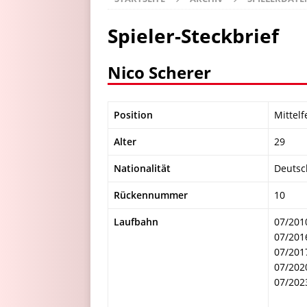
Spieler-Steckbrief
Nico Scherer
Position
Mittelf
Alter
29
Nationalität
Deutsc
Rückennummer
10
Laufbahn
07/201
07/201
07/201
07/202
07/202