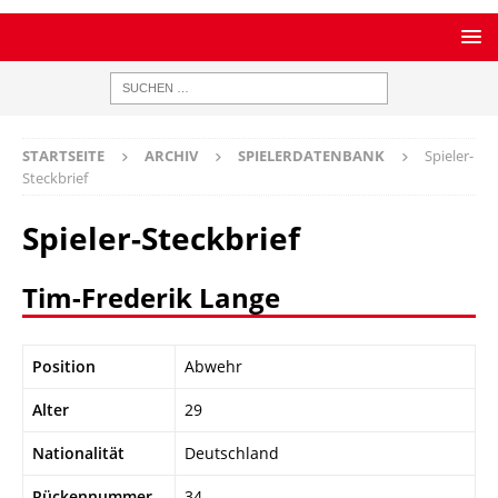
STARTSEITE
ARCHIV
SPIELERDATENBANK
Spieler-
Steckbrief
Spieler-Steckbrief
Tim-Frederik Lange
Position
Abwehr
Alter
29
Nationalität
Deutschland
Rückennummer
34