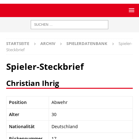
STARTSEITE
ARCHIV
SPIELERDATENBANK
Spieler-
Steckbrief
Spieler-Steckbrief
Christian Ihrig
Position
Abwehr
Alter
30
Nationalität
Deutschland
Rückennummer
17