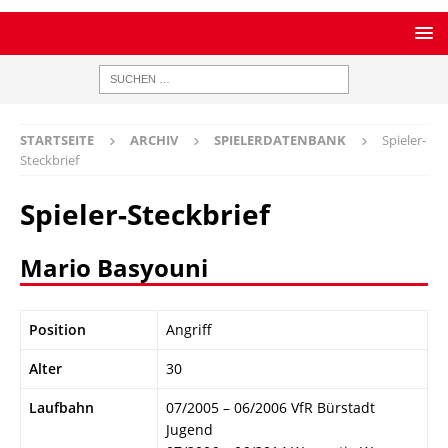
STARTSEITE
ARCHIV
SPIELERDATENBANK
Spieler-
Steckbrief
Spieler-Steckbrief
Mario Basyouni
Position
Angriff
Alter
30
Laufbahn
07/2005 – 06/2006 VfR Bürstadt
Jugend