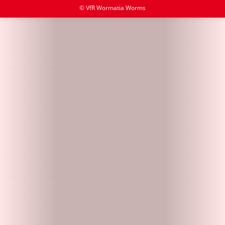
© VfR Wormatia Worms