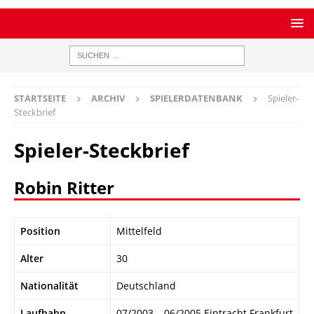
STARTSEITE
ARCHIV
SPIELERDATENBANK
Spieler-
Steckbrief
Spieler-Steckbrief
Robin Ritter
Position
Mittelfeld
Alter
30
Nationalität
Deutschland
Laufbahn
07/2003 – 06/2005 Eintracht Frankfurt