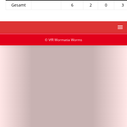
Gesamt
6
2
0
3
© VfR Wormatia Worms