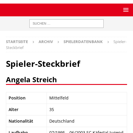
STARTSEITE
ARCHIV
SPIELERDATENBANK
Spieler-
Steckbrief
Spieler-Steckbrief
Angela Streich
Position
Mittelfeld
Alter
35
Nationalität
Deutschland
Laufbahn
07/1995 – 06/2003 SC Käfertal Jugend