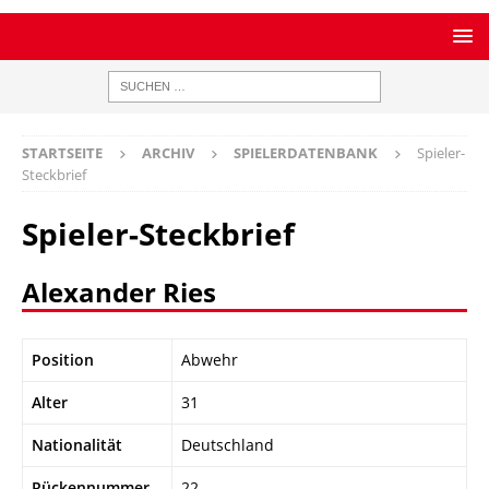
STARTSEITE
ARCHIV
SPIELERDATENBANK
Spieler-
Steckbrief
Spieler-Steckbrief
Alexander Ries
Position
Abwehr
Alter
31
Nationalität
Deutschland
Rückennummer
22