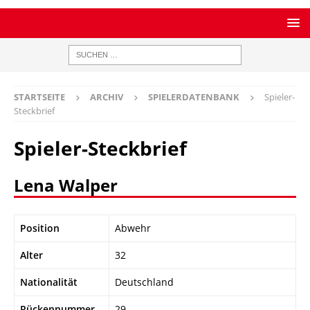
STARTSEITE
ARCHIV
SPIELERDATENBANK
Spieler-
Steckbrief
Spieler-Steckbrief
Lena Walper
Position
Abwehr
Alter
32
Nationalität
Deutschland
Rückennummer
29