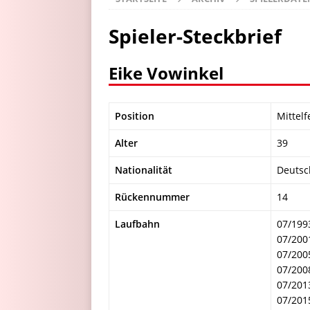
Spieler-Steckbrief
Eike Vowinkel
Position
Mittelf
Alter
39
Nationalität
Deutsc
Rückennummer
14
Laufbahn
07/199
07/200
07/200
07/200
07/201
07/201