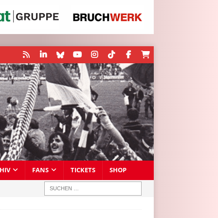
HIV
FANS
TICKETS
SHOP