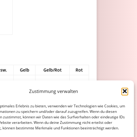
sw.
Gelb
Gelb/Rot
Rot
1
Zustimmung verwalten
1
optimales Erlebnis zu bieten, verwenden wir Technologien wie Cookies, um
7
mationen zu speichern und/oder darauf zuzugreifen. Wenn du diesen
n zustimmst, können wir Daten wie das Surfverhalten oder eindeutige IDs
9
0
0
0
Website verarbeiten. Wenn du deine Zustimmung nicht erteilst oder
t, können bestimmte Merkmale und Funktionen beeinträchtigt werden.