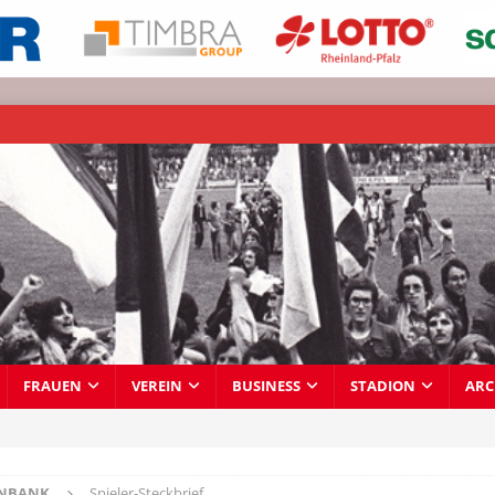
FRAUEN
VEREIN
BUSINESS
STADION
ARC
ENBANK
Spieler-Steckbrief