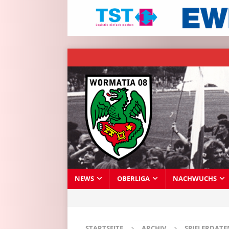
NEWS
OBERLIGA
NACHWUCHS
STARTSEITE
ARCHIV
SPIELERDAT