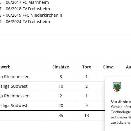
6 – 06/2017 FC Marnheim
7 – 06/2018 FV Freinsheim
 – 06/2019 FFC Niederkirchen II
9 – 06/2024 FV Freinsheim
ewerb
Einsätze
Tore
Einw.
Au
ga Rheinhessen
3
1
sliga Südwest
10
2
7
ga Rheinhessen
2
1
Um dir ein 
sliga Südwest
20
9
3
Geräteinfor
Technologie
35
13
10
auf dieser 
zurückziehs