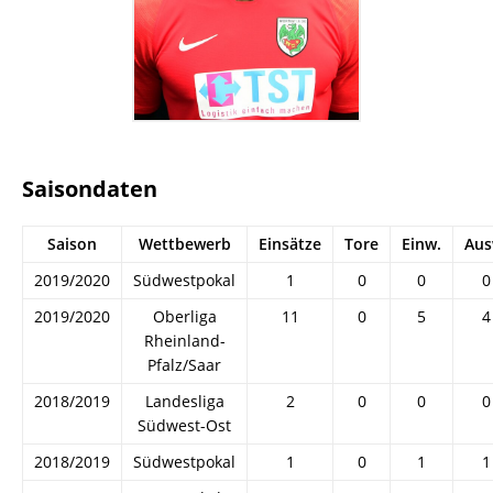
Saisondaten
Saison
Wettbewerb
Einsätze
Tore
Einw.
Aus
2019/2020
Südwestpokal
1
0
0
0
2019/2020
Oberliga
11
0
5
4
Rheinland-
Pfalz/Saar
2018/2019
Landesliga
2
0
0
0
Südwest-Ost
2018/2019
Südwestpokal
1
0
1
1