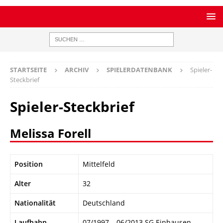
STARTSEITE
ARCHIV
SPIELERDATENBANK
Spieler-
Steckbrief
Spieler-Steckbrief
Melissa Forell
Position
Mittelfeld
Alter
32
Nationalität
Deutschland
Laufbahn
07/1997 – 06/2013 SG Einhausen