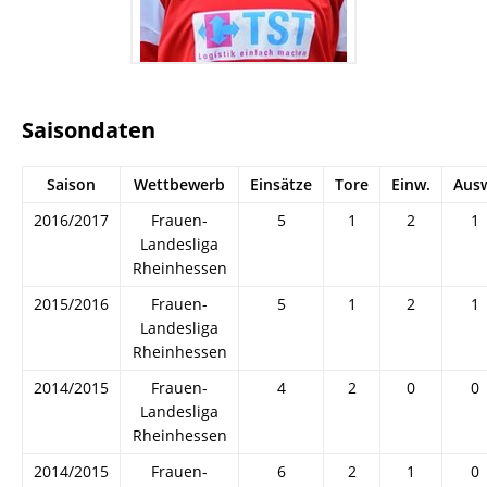
Saisondaten
Saison
Wettbewerb
Einsätze
Tore
Einw.
Aus
2016/2017
Frauen-
5
1
2
1
Landesliga
Rheinhessen
2015/2016
Frauen-
5
1
2
1
Landesliga
Rheinhessen
2014/2015
Frauen-
4
2
0
0
Landesliga
Rheinhessen
2014/2015
Frauen-
6
2
1
0