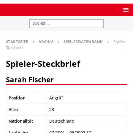
STARTSEITE
ARCHIV
SPIELERDATENBANK
Spieler-
Steckbrief
Spieler-Steckbrief
Sarah Fischer
Position
Angriff
Alter
28
Nationalität
Deutschland
Laufbahn
07/2001 – 06/2007 SG