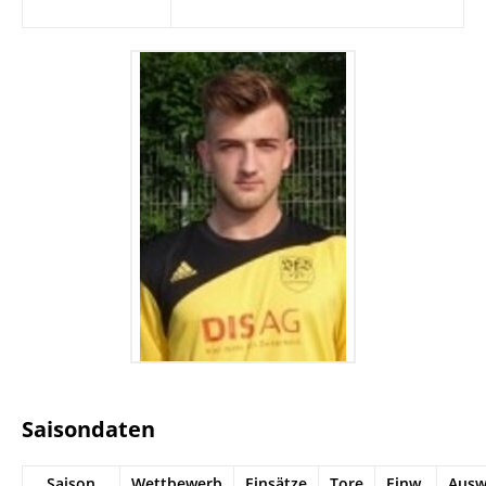
Saisondaten
Saison
Wettbewerb
Einsätze
Tore
Einw.
Ausw