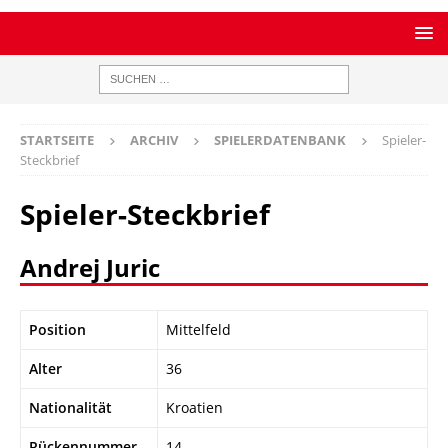
STARTSEITE
ARCHIV
SPIELERDATENBANK
Spieler-
Steckbrief
Spieler-Steckbrief
Andrej Juric
Position
Mittelfeld
Alter
36
Nationalität
Kroatien
Rückennummer
14