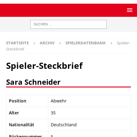
STARTSEITE
ARCHIV
SPIELERDATENBANK
Spieler-
Steckbrief
Spieler-Steckbrief
Sara Schneider
Position
Abwehr
Alter
35
Nationalität
Deutschland
Rückennummer
5