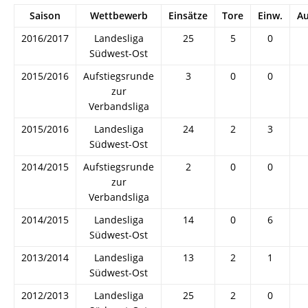
Saison
Wettbewerb
Einsätze
Tore
Einw.
Au
2016/2017
Landesliga
25
5
0
Südwest-Ost
2015/2016
Aufstiegsrunde
3
0
0
zur
Verbandsliga
2015/2016
Landesliga
24
2
3
Südwest-Ost
2014/2015
Aufstiegsrunde
2
0
0
zur
Verbandsliga
2014/2015
Landesliga
14
0
6
Südwest-Ost
2013/2014
Landesliga
13
2
1
Südwest-Ost
2012/2013
Landesliga
25
2
0