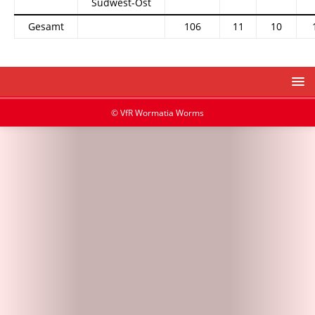
Südwest-Ost
Gesamt
106
11
10
© VfR Wormatia Worms