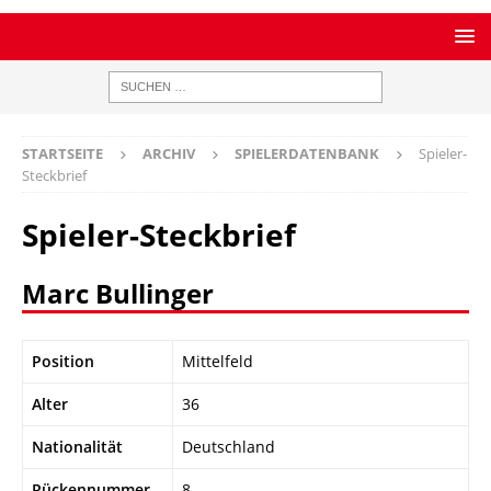
STARTSEITE
ARCHIV
SPIELERDATENBANK
Spieler-
Steckbrief
Spieler-Steckbrief
Marc Bullinger
Position
Mittelfeld
Alter
36
Nationalität
Deutschland
Rückennummer
8