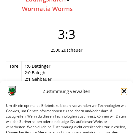
Wormatia Worms
3:3
2500 Zuschauer
Tore
1:0 Dattinger
2:0 Balogh
2:1 Gehbauer
2:2 E. Vogt
Zustimmung verwalten
2:3 Fath
3:3 Balogh (Elfmeter)
Um dir ein optimales Erlebnis zu bieten, verwenden wir Technologien wie
Info
Wormatia Worms
Cookies, um Geräteinformationen zu speichern und/oder darauf
G. Müller – E. Herold, Ri. Müller – ?, Selbert, ? – E.
zuzugreifen. Wenn du diesen Technologien zustimmst, können wir Daten
Vogt, Gimbel, Gehbauer, Fath, Hz. Müller.
wie das Surfverhalten oder eindeutige IDs auf dieser Website
verarbeiten. Wenn du deine Zustimmung nicht erteilst oder zurückziehst,
können bestimmte Merkmale und Funktionen beeinträchtigt werden.