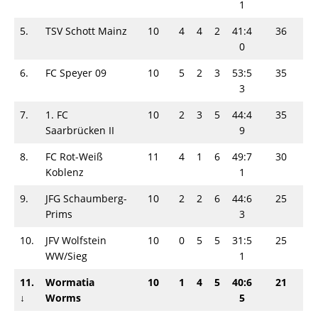
1
5.
TSV Schott Mainz
10
4
4
2
41:4
36
0
6.
FC Speyer 09
10
5
2
3
53:5
35
3
7.
1. FC
10
2
3
5
44:4
35
Saarbrücken II
9
8.
FC Rot-Weiß
11
4
1
6
49:7
30
Koblenz
1
9.
JFG Schaumberg-
10
2
2
6
44:6
25
Prims
3
10.
JFV Wolfstein
10
0
5
5
31:5
25
WW/Sieg
1
11.
Wormatia
10
1
4
5
40:6
21
↓
Worms
5