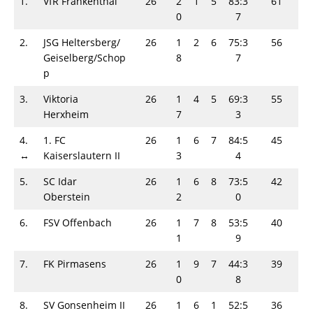
1.
VfR Frankenthal
26
2
1
5
83:3
61
0
7
2.
JSG Heltersberg/
26
1
2
6
75:3
56
Geiselberg/Schop
8
7
p
3.
Viktoria
26
1
4
5
69:3
55
Herxheim
7
3
4.
1. FC
26
1
6
7
84:5
45
↔
Kaiserslautern II
3
4
5.
SC Idar
26
1
6
8
73:5
42
Oberstein
2
0
6.
FSV Offenbach
26
1
7
8
53:5
40
1
9
7.
FK Pirmasens
26
1
9
7
44:3
39
0
8
8.
SV Gonsenheim II
26
1
6
1
52:5
36