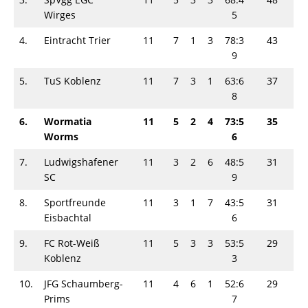
Wirges
5
4.
Eintracht Trier
11
7
1
3
78:3
43
9
5.
TuS Koblenz
11
7
3
1
63:6
37
8
6.
Wormatia
11
5
2
4
73:5
35
Worms
6
7.
Ludwigshafener
11
3
2
6
48:5
31
SC
9
8.
Sportfreunde
11
3
1
7
43:5
31
Eisbachtal
6
9.
FC Rot-Weiß
11
5
3
3
53:5
29
Koblenz
3
10.
JFG Schaumberg-
11
4
6
1
52:6
29
Prims
7