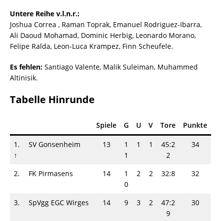
Untere Reihe v.l.n.r.:
Joshua Correa , Raman Toprak, Emanuel Rodriguez-Ibarra,
Ali Daoud Mohamad, Dominic Herbig, Leonardo Morano,
Felipe Ralda, Leon-Luca Krampez, Finn Scheufele.
Es fehlen:
Santiago Valente, Malik Suleiman, Muhammed
Altinisik.
Tabelle Hinrunde
Spiele
G
U
V
Tore
Punkte
1.
SV Gonsenheim
13
1
1
1
45:2
34
↑
1
2
2.
FK Pirmasens
14
1
2
2
32:8
32
0
3.
SpVgg EGC Wirges
14
9
3
2
47:2
30
9