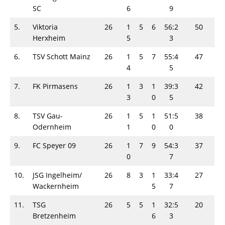
SC
6
9
5.
Viktoria
26
1
5
6
56:2
50
Herxheim
5
3
6.
TSV Schott Mainz
26
1
5
7
55:4
47
4
5
7.
FK Pirmasens
26
1
3
1
39:3
42
3
0
5
8.
TSV Gau-
26
1
5
1
51:5
38
Odernheim
1
0
0
9.
FC Speyer 09
26
1
7
9
54:3
37
0
7
10.
JSG Ingelheim/
26
8
3
1
33:4
27
Wackernheim
5
7
11.
TSG
26
5
5
1
32:5
20
Bretzenheim
6
3