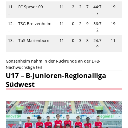
11.
FC Speyer 09
11
2
2
7
44:7
19
↓
7
12.
TSG Bretzenheim
11
0
2
9
36:7
19
↓
2
13.
TuS Marienborn
11
0
3
8
24:7
11
↓
9
Gonsenheim nahm in der Rückrunde an der DFB-
Nachwuchsliga teil
U17 – B-Junioren-Regionalliga
Südwest