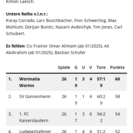
Kimon Laesch.
Untere Reihe v.l.n.r.:
Koray Corrado, Lars Buschbacher, Finn Schwerling, Max
Mühlum, Dorijan Buntic, Nazarii Avdeichyk, Tim Jones, Carl
Schubert.
Es fehlen:
Co-Trainer Omar Alimam (ab 01/2025), Ali
Abdirahim (ab 01/2025), Bastian Schofer
Spiele
G
U
V
Tore
Punkte
1.
Wormatia
26
1
3
4
57:1
60
Worms
9
9
2.
SV Gonsenheim
26
1
1
6
60:2
58
9
9
3.
1. FC
26
1
3
6
94:2
54
Kaiserslautern
7
2
4.
Ludwigshafener
26
1
4
6
51:2
52