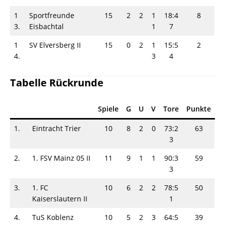
1
Sportfreunde
15
2
2
1
18:4
8
3.
Eisbachtal
1
7
1
SV Elversberg II
15
0
2
1
15:5
2
4.
3
4
Tabelle Rückrunde
Spiele
G
U
V
Tore
Punkte
1.
Eintracht Trier
10
8
2
0
73:2
63
3
2.
1. FSV Mainz 05 II
11
9
1
1
90:3
59
3
3.
1. FC
10
6
2
2
78:5
50
Kaiserslautern II
1
4.
TuS Koblenz
10
5
2
3
64:5
39