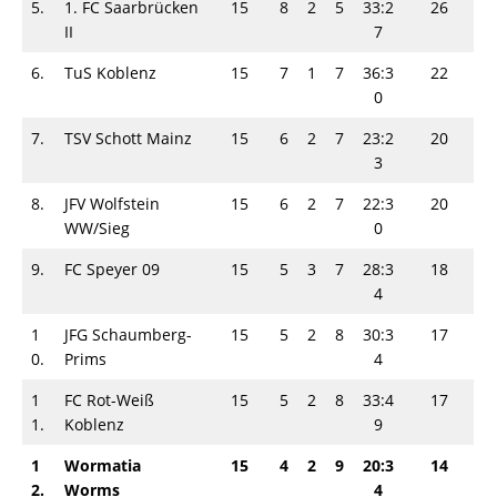
5.
1. FC Saarbrücken
15
8
2
5
33:2
26
II
7
6.
TuS Koblenz
15
7
1
7
36:3
22
0
7.
TSV Schott Mainz
15
6
2
7
23:2
20
3
8.
JFV Wolfstein
15
6
2
7
22:3
20
WW/Sieg
0
9.
FC Speyer 09
15
5
3
7
28:3
18
4
1
JFG Schaumberg-
15
5
2
8
30:3
17
0.
Prims
4
1
FC Rot-Weiß
15
5
2
8
33:4
17
1.
Koblenz
9
1
Wormatia
15
4
2
9
20:3
14
2.
Worms
4