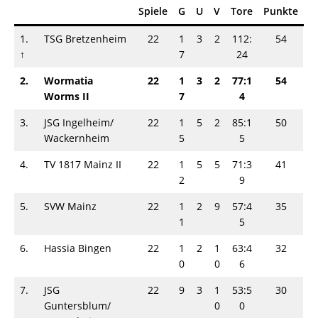
Spiele
G
U
V
Tore
Punkte
1.
TSG Bretzenheim
22
1
3
2
112:
54
↑
7
24
2.
Wormatia
22
1
3
2
77:1
54
Worms II
7
4
3.
JSG Ingelheim/
22
1
5
2
85:1
50
Wackernheim
5
5
4.
TV 1817 Mainz II
22
1
5
5
71:3
41
2
9
5.
SVW Mainz
22
1
2
9
57:4
35
1
5
6.
Hassia Bingen
22
1
2
1
63:4
32
0
0
6
7.
JSG
22
9
3
1
53:5
30
Guntersblum/
0
0