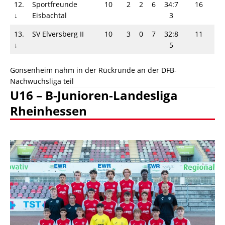
12.
Sportfreunde
10
2
2
6
34:7
16
↓
Eisbachtal
3
13.
SV Elversberg II
10
3
0
7
32:8
11
↓
5
Gonsenheim nahm in der Rückrunde an der DFB-
Nachwuchsliga teil
U16 – B-Junioren-Landesliga
Rheinhessen