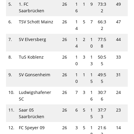
5.
1. FC
26
1
1
9
73:3
49
Saarbrücken
6
2
6.
TSV Schott Mainz
26
1
5
7
66:3
47
4
2
7.
SV Elversberg
26
1
2
1
77:5
44
4
0
8
8.
TuS Koblenz
26
1
3
1
50:5
33
0
3
5
9.
SV Gonsenheim
26
1
1
1
49:5
31
0
5
5
10.
Ludwigshafener
26
7
3
1
30:7
24
SC
6
6
11.
Saar 05
26
6
5
1
37:7
23
Saarbrücken
5
3
12.
FC Speyer 09
26
3
5
1
21:6
14