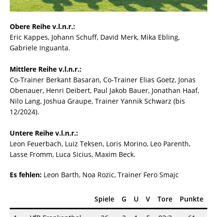
Obere Reihe v.l.n.r.:
Eric Kappes, Johann Schuff, David Merk, Mika Ebling,
Gabriele Inguanta.
Mittlere Reihe v.l.n.r.:
Co-Trainer Berkant Basaran, Co-Trainer Elias Goetz, Jonas
Obenauer, Henri Deibert, Paul Jakob Bauer, Jonathan Haaf,
Nilo Lang, Joshua Graupe, Trainer Yannik Schwarz (bis
12/2024).
Untere Reihe v.l.n.r.:
Leon Feuerbach, Luiz Teksen, Loris Morino, Leo Parenth,
Lasse Fromm, Luca Sicius, Maxim Beck.
Es fehlen:
Leon Barth, Noa Rozic, Trainer Fero Smajc
Spiele
G
U
V
Tore
Punkte