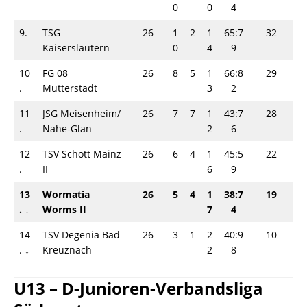
0
0
4
9.
TSG
26
1
2
1
65:7
32
Kaiserslautern
0
4
9
10
FG 08
26
8
5
1
66:8
29
.
Mutterstadt
3
2
11
JSG Meisenheim/
26
7
7
1
43:7
28
.
Nahe-Glan
2
6
12
TSV Schott Mainz
26
6
4
1
45:5
22
.
II
6
9
13
Wormatia
26
5
4
1
38:7
19
.
↓
Worms II
7
4
14
TSV Degenia Bad
26
3
1
2
40:9
10
.
↓
Kreuznach
2
8
U13 – D-Junioren-Verbandsliga