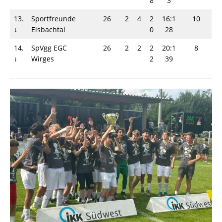
8
3
13.
Sportfreunde
26
2
4
2
16:1
10
↓
Eisbachtal
0
28
14.
SpVgg EGC
26
2
2
2
20:1
8
↓
Wirges
2
39