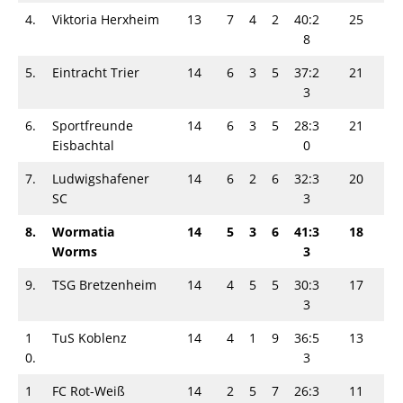
4.
Viktoria Herxheim
13
7
4
2
40:2
25
8
5.
Eintracht Trier
14
6
3
5
37:2
21
3
6.
Sportfreunde
14
6
3
5
28:3
21
Eisbachtal
0
7.
Ludwigshafener
14
6
2
6
32:3
20
SC
3
8.
Wormatia
14
5
3
6
41:3
18
Worms
3
9.
TSG Bretzenheim
14
4
5
5
30:3
17
3
1
TuS Koblenz
14
4
1
9
36:5
13
0.
3
1
FC Rot-Weiß
14
2
5
7
26:3
11