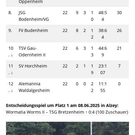
Oppenheim
8.
JSG
22
9
3
1
48:5
30
Bodenheim/VG
0
4
9.
FV Budenheim
22
8
2
1
38:6
26
2
4
10
TSV Gau-
22
6
3
1
44:6
21
.
↓
Odernheim II
3
9
11
SV Horchheim
22
2
1
1
23:1
7
.
↓
9
07
12
Alemannia
22
0
0
2
11:1
0
.
↓
Waldalgesheim
2
55
Entscheidungsspiel um Platz 1 am 08.06.2025 in Alzey:
Wormatia Worms II – TSG Bretzenheim ↑ 0:4 (100 Zuschauer)