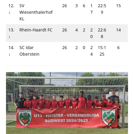
12.
SV
26
3
6
1
22:5
15
↓
Wiesenthalerhof
7
9
KL
13.
Rhein-Haardt FC
26
4
2
2
22:6
14
↓
0
8
14.
SC Idar
26
2
0
2
15:1
6
↓
Oberstein
4
25