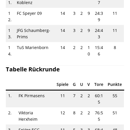
1.
Koblenz
7
1
FC Speyer 09
14
3
2
9
24:3
11
2.
9
1
JFG Schaumberg-
14
3
2
9
24:4
11
3.
Prims
3
1
TuS Marienborn
14
2
2
1
15:4
8
4.
0
6
Tabelle Rückrunde
Spiele
G
U
V
Tore
Punkte
1.
FK Pirmasens
11
7
2
2
60:1
55
5
2.
Viktoria
12
8
2
2
76:5
51
Herxheim
5
3.
SpVgg EGC
11
5
3
3
68:4
48