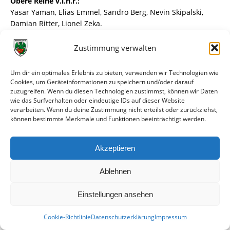
Obere Reihe v.l.n.r.:
Yasar Yaman, Elias Emmel, Sandro Berg, Nevin Skipalski,
Damian Ritter, Lionel Zeka.
Mittlere Reihe v.l.n.r.:
Zustimmung verwalten
Trainer Jan Donner, Noah Bentz, Sercan Nayir, Melikhamza
Cekic, Maximilian Daum, Maximilian Geib, Co-Trainer
Um dir ein optimales Erlebnis zu bieten, verwenden wir Technologien wie
Thomas Emmel.
Cookies, um Geräteinformationen zu speichern und/oder darauf
zuzugreifen. Wenn du diesen Technologien zustimmst, können wir Daten
Untere Reihe v.l.n.r.:
wie das Surfverhalten oder eindeutige IDs auf dieser Website
verarbeiten. Wenn du deine Zustimmung nicht erteilst oder zurückziehst,
Liam Messina, Adrian Donner, Matteo Stipa, Philipp Geier,
können bestimmte Merkmale und Funktionen beeinträchtigt werden.
Johannes Ternick, Tamino Donner.
Akzeptieren
Spiele
G
U
V
Tore
Punkte
1.
SVW Mainz
18
1
3
0
63:1
48
Ablehnen
5
0
Einstellungen ansehen
2.
TSV Schott Mainz
18
1
1
6
33:3
34
II
1
0
Cookie-Richtlinie
Datenschutzerklärung
Impressum
3.
SV Gonsenheim II
18
1
3
5
54:2
33