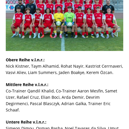
Obere Reihe v.l.n.r.:
Nick Kistner, Taym Alhamid, Rohat Nayir, Kastriot Cerrnaveri,
Vasvi Aliev, Liam Summers, Jaden Boakye, Kerem Özcan.
Mittlere Reihe v.l.n.r.:
Co-Trainer Qandil Khalid, Co-Trainer Aaron Mesfin, Samet
Uzer, Rafael Cruz, Elian Boci, Arda Demir, Devrim
Degirmenci, Pascal Blasczyk, Adrian Galka, Trainer Eric
Schaaf.
Untere Reihe v.l.n.r.:
Simeon Dimou, Osman Basha, Noel Tavares da Silva, Umut