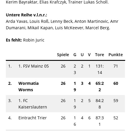
Kerim Bayraktar, Elias Krafczyk, Trainer Lukas Scholl.
Untere Reihe v.l.n.r.:
Arda Yavas, Louis Roß, Lenny Beck, Anton Martinovic, Amr
Dumarani, Mikail Kapan, Luis McKeever, Marcel Berg.
Es fehlt:
Robin Juric
Spiele
G
U
V
Tore
Punkte
1.
1. FSV Mainz 05
26
2
2
1
131:
71
3
14
2.
Wormatia
26
1
3
4
65:2
60
Worms
9
2
3.
1. FC
26
1
2
5
84:2
59
Kaiserslautern
9
8
4.
Eintracht Trier
26
1
4
6
87:3
52
6
1