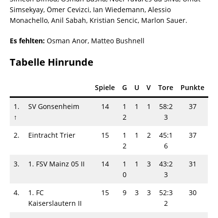
Simsekyay, Ömer Cevizci, Ian Wiedemann, Alessio
Monachello, Anil Sabah, Kristian Sencic, Marlon Sauer.
Es fehlten:
Osman Anor, Matteo Bushnell
Tabelle Hinrunde
Spiele
G
U
V
Tore
Punkte
1.
SV Gonsenheim
14
1
1
1
58:2
37
↑
2
3
2.
Eintracht Trier
15
1
1
2
45:1
37
2
6
3.
1. FSV Mainz 05 II
14
1
1
3
43:2
31
0
3
4.
1. FC
15
9
3
3
52:3
30
Kaiserslautern II
2