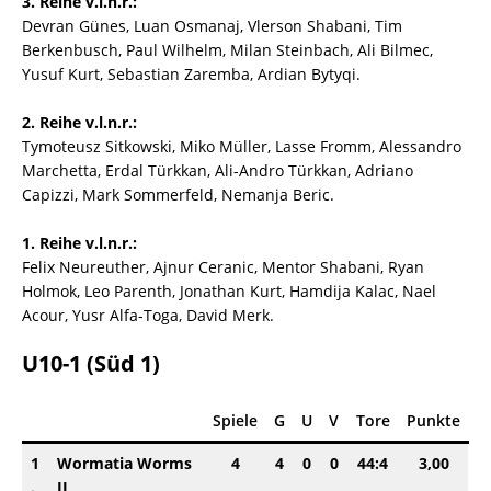
3. Reihe v.l.n.r.:
Devran Günes, Luan Osmanaj, Vlerson Shabani, Tim
Berkenbusch, Paul Wilhelm, Milan Steinbach, Ali Bilmec,
Yusuf Kurt, Sebastian Zaremba, Ardian Bytyqi.
2. Reihe v.l.n.r.:
Tymoteusz Sitkowski, Miko Müller, Lasse Fromm, Alessandro
Marchetta, Erdal Türkkan, Ali-Andro Türkkan, Adriano
Capizzi, Mark Sommerfeld, Nemanja Beric.
1. Reihe v.l.n.r.:
Felix Neureuther, Ajnur Ceranic, Mentor Shabani, Ryan
Holmok, Leo Parenth, Jonathan Kurt, Hamdija Kalac, Nael
Acour, Yusr Alfa-Toga, David Merk.
U10-1 (Süd 1)
Spiele
G
U
V
Tore
Punkte
1
Wormatia Worms
4
4
0
0
44:4
3,00
.
II