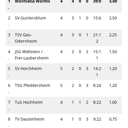
1
Wormatia Worms
4
4
0
0
39:0
3,00
.
2
SV Guntersblum
4
3
1
0
15:6
2,50
.
3
TSV Gau-
4
3
0
1
21:1
2,25
.
Odernheim
2
4
JSG Wöllstein /
4
2
0
2
15:1
1,50
.
Frei-Laubersheim
1
5
SV Horchheim
5
2
0
3
14:2
1,20
.
1
6
TSG Pfeddersheim
5
2
0
3
8:24
1,20
.
7
TuS Hochheim
4
1
1
2
8:22
1,00
.
8
TV Dautenheim
4
1
0
3
9:22
0,75
.