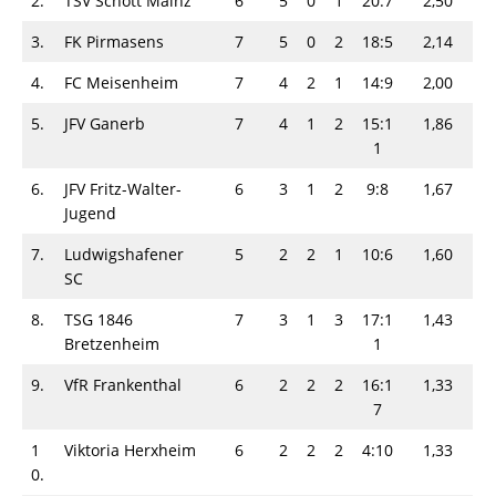
2.
TSV Schott Mainz
6
5
0
1
20:7
2,50
3.
FK Pirmasens
7
5
0
2
18:5
2,14
4.
FC Meisenheim
7
4
2
1
14:9
2,00
5.
JFV Ganerb
7
4
1
2
15:1
1,86
1
6.
JFV Fritz-Walter-
6
3
1
2
9:8
1,67
Jugend
7.
Ludwigshafener
5
2
2
1
10:6
1,60
SC
8.
TSG 1846
7
3
1
3
17:1
1,43
Bretzenheim
1
9.
VfR Frankenthal
6
2
2
2
16:1
1,33
7
1
Viktoria Herxheim
6
2
2
2
4:10
1,33
0.