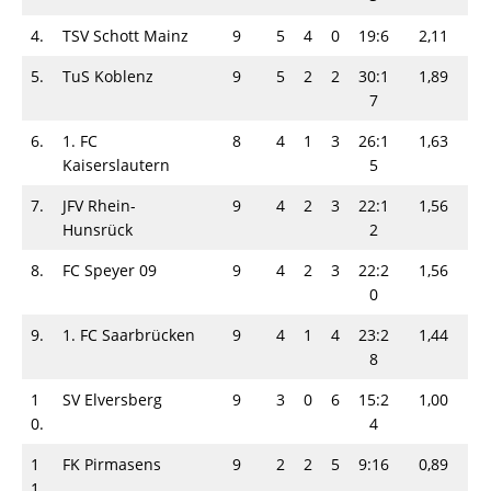
4.
TSV Schott Mainz
9
5
4
0
19:6
2,11
5.
TuS Koblenz
9
5
2
2
30:1
1,89
7
6.
1. FC
8
4
1
3
26:1
1,63
Kaiserslautern
5
7.
JFV Rhein-
9
4
2
3
22:1
1,56
Hunsrück
2
8.
FC Speyer 09
9
4
2
3
22:2
1,56
0
9.
1. FC Saarbrücken
9
4
1
4
23:2
1,44
8
1
SV Elversberg
9
3
0
6
15:2
1,00
0.
4
1
FK Pirmasens
9
2
2
5
9:16
0,89
1.