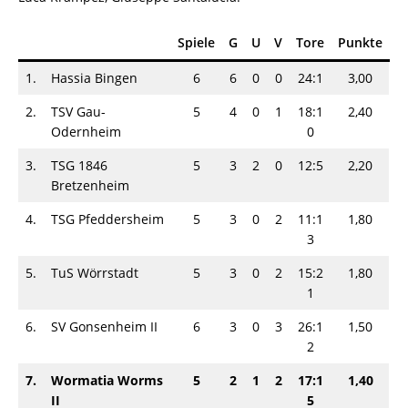
Spiele
G
U
V
Tore
Punkte
1.
Hassia Bingen
6
6
0
0
24:1
3,00
2.
TSV Gau-
5
4
0
1
18:1
2,40
Odernheim
0
3.
TSG 1846
5
3
2
0
12:5
2,20
Bretzenheim
4.
TSG Pfeddersheim
5
3
0
2
11:1
1,80
3
5.
TuS Wörrstadt
5
3
0
2
15:2
1,80
1
6.
SV Gonsenheim II
6
3
0
3
26:1
1,50
2
7.
Wormatia Worms
5
2
1
2
17:1
1,40
II
5