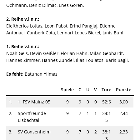
Ochmann, Deniz Dilmac, Enes Gören.
2. Reihe v.l.n.r.:
Eleftherios Lottas, Leon Pabst, Erind Pangjaj, Etienne
Antonaci, Canberk Cota, Lennart Lopes Bickel, Janis Buhl.
1. Reihe v.l.n.r.:
Noah Geis, Devin Geißler, Florian Hahn, Milan Gebhardt,
Hannes Zimmer, Hannes Zundel, Ilias Toulatos, Baris Bagli.
Es fehlt:
Batuhan Yilmaz
Spiele
G
U
V
Tore
Punkte
1.
1. FSV Mainz 05
9
9
0
0
52:6
3,00
2.
Sportfreunde
9
7
1
1
34:1
2,44
Eisbachtal
5
3.
SV Gonsenheim
9
7
0
2
38:1
2,33
3