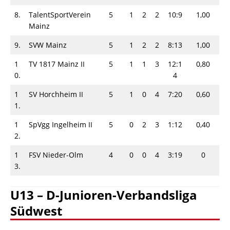
8.
TalentSportVerein
5
1
2
2
10:9
1,00
Mainz
9.
SVW Mainz
5
1
2
2
8:13
1,00
1
TV 1817 Mainz II
5
1
1
3
12:1
0,80
0.
4
1
SV Horchheim II
5
1
0
4
7:20
0,60
1.
1
SpVgg Ingelheim II
5
0
2
3
1:12
0,40
2.
1
FSV Nieder-Olm
4
0
0
4
3:19
0
3.
U13 – D-Junioren-Verbandsliga
Südwest