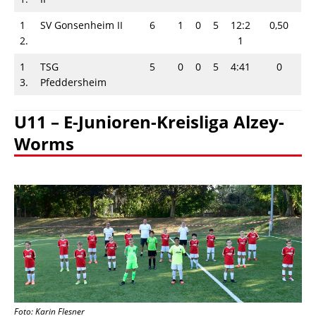
1
SV Gonsenheim II
6
1
0
5
12:2
0,50
2.
1
1
TSG
5
0
0
5
4:41
0
3.
Pfeddersheim
U11 – E-Junioren-Kreisliga Alzey-
Worms
Foto: Karin Flesner