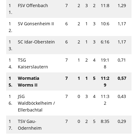
1
FSV Offenbach
7
2
3
2
11:8
1,29
1.
1
SV Gonsenheim II
6
2
1
3
10:6
1,17
2.
1
SC Idar-Oberstein
6
2
1
3
6:16
1,17
3.
1
TSG
7
1
2
4
19:1
0,71
4.
Kaiserslautern
8
1
Wormatia
7
1
1
5
11:2
0,57
5.
Worms II
9
1
JSG
7
0
3
4
11:3
0,43
6.
Waldböckelheim /
2
Ellerbachtal
1
TSV Gau-
7
0
2
5
8:35
0,29
7.
Odernheim