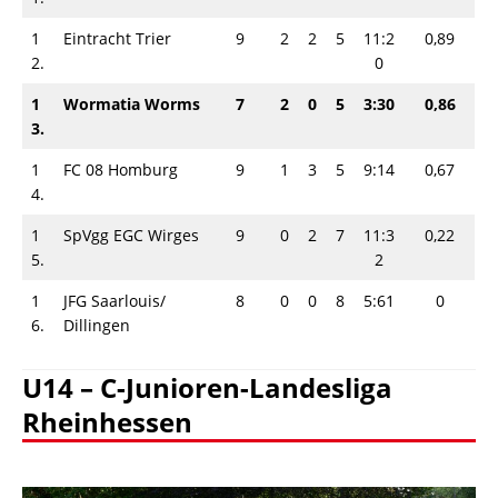
1
Eintracht Trier
9
2
2
5
11:2
0,89
2.
0
1
Wormatia Worms
7
2
0
5
3:30
0,86
3.
1
FC 08 Homburg
9
1
3
5
9:14
0,67
4.
1
SpVgg EGC Wirges
9
0
2
7
11:3
0,22
5.
2
1
JFG Saarlouis/​
8
0
0
8
5:61
0
6.
Dillingen
U14 – C-Junioren-Landesliga
Rheinhessen