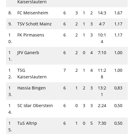
Kaiserslautern
8.
FC Meisenheim
6
3
1
2
14:3
1,67
9.
TSV Schott Mainz
6
2
1
3
4:7
1,17
1
FK Pirmasens
6
2
1
3
10:1
1,17
0.
4
1
JFV Ganerb
6
2
0
4
7:10
1,00
1.
1
TSG
7
2
1
4
11:2
1,00
2.
Kaiserslautern
8
1
Hassia Bingen
6
1
2
3
13:2
0,83
3.
1
1
SC Idar Oberstein
6
0
3
3
2:24
0,50
4.
1
TuS Altrip
6
1
0
5
7:30
0,50
5.