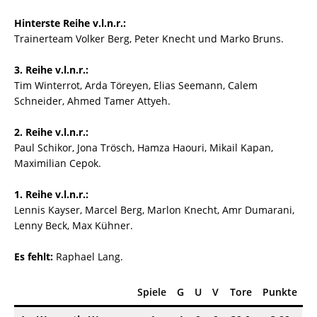
Hinterste Reihe v.l.n.r.:
Trainerteam Volker Berg, Peter Knecht und Marko Bruns.
3. Reihe v.l.n.r.:
Tim Winterrot, Arda Töreyen, Elias Seemann, Calem
Schneider, Ahmed Tamer Attyeh.
2. Reihe v.l.n.r.:
Paul Schikor, Jona Trösch, Hamza Haouri, Mikail Kapan,
Maximilian Cepok.
1. Reihe v.l.n.r.:
Lennis Kayser, Marcel Berg, Marlon Knecht, Amr Dumarani,
Lenny Beck, Max Kühner.
Es fehlt:
Raphael Lang.
Spiele
G
U
V
Tore
Punkte