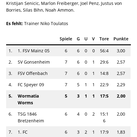
Kristijan Senicic, Marlon Freiberger, Joel Penz, Justus von
Borries, Silas Bihn, Noah Ammon.
Es fehlt:
Trainer Niko Toulatos
Spiele
G
U
V
Tore
Punkte
1.
1. FSV Mainz 05
6
6
0
0
56:4
3,00
2.
SV Gonsenheim
7
6
0
1
29:6
2,57
3.
FSV Offenbach
7
6
0
1
14:8
2,57
4.
FC Speyer 09
7
5
1
1
22:9
2,29
5.
Wormatia
5
3
1
1
17:5
2,00
Worms
6.
TSG 1846
6
4
0
2
15:1
2,00
Bretzenheim
6
7.
1. FC
6
3
2
1
17:9
1,83