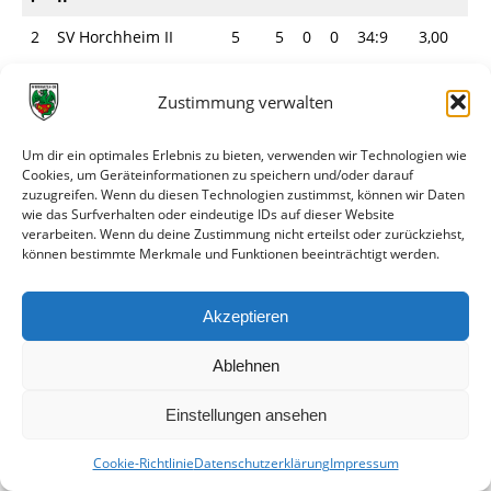
2
SV Horchheim II
5
5
0
0
34:9
3,00
.
Zustimmung verwalten
3
TG Westhofen
5
3
1
1
29:1
2,00
.
2
Um dir ein optimales Erlebnis zu bieten, verwenden wir Technologien wie
4
SV Leiselheim
4
2
1
1
20:1
1,75
Cookies, um Geräteinformationen zu speichern und/oder darauf
.
1
zuzugreifen. Wenn du diesen Technologien zustimmst, können wir Daten
wie das Surfverhalten oder eindeutige IDs auf dieser Website
5
JSG JFV Wonnegau
4
1
1
2
15:1
1,00
verarbeiten. Wenn du deine Zustimmung nicht erteilst oder zurückziehst,
können bestimmte Merkmale und Funktionen beeinträchtigt werden.
.
0
6
FSV 03 Osthofen
4
1
1
2
11:2
1,00
Akzeptieren
.
0
7
TuS
5
1
0
4
11:2
0,60
Ablehnen
.
Wiesoppenheim
7
Einstellungen ansehen
8
TSG Pfeddersheim
5
1
0
4
15:3
0,60
.
II
3
Cookie-Richtlinie
Datenschutzerklärung
Impressum
9
TuS Hochheim II
4
0
0
4
2:55
0