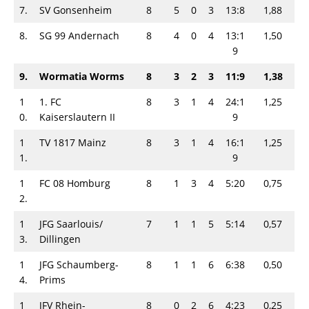
7.
SV Gonsenheim
8
5
0
3
13:8
1,88
8.
SG 99 Andernach
8
4
0
4
13:1
1,50
9
9.
Wormatia Worms
8
3
2
3
11:9
1,38
1
1. FC
8
3
1
4
24:1
1,25
0.
Kaiserslautern II
9
1
TV 1817 Mainz
8
3
1
4
16:1
1,25
1.
9
1
FC 08 Homburg
8
1
3
4
5:20
0,75
2.
1
JFG Saarlouis/​
7
1
1
5
5:14
0,57
3.
Dillingen
1
JFG Schaumberg-
8
1
1
6
6:38
0,50
4.
Prims
1
JFV Rhein-
8
0
2
6
4:23
0,25