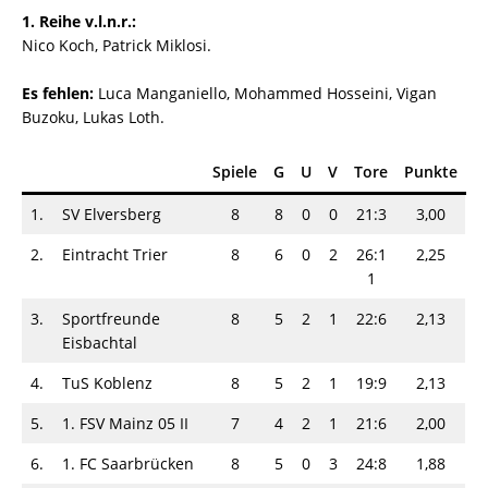
1. Reihe v.l.n.r.:
Nico Koch, Patrick Miklosi.
Es fehlen:
Luca Manganiello, Mohammed Hosseini, Vigan
Buzoku, Lukas Loth.
Spiele
G
U
V
Tore
Punkte
1.
SV Elversberg
8
8
0
0
21:3
3,00
2.
Eintracht Trier
8
6
0
2
26:1
2,25
1
3.
Sportfreunde
8
5
2
1
22:6
2,13
Eisbachtal
4.
TuS Koblenz
8
5
2
1
19:9
2,13
5.
1. FSV Mainz 05 II
7
4
2
1
21:6
2,00
6.
1. FC Saarbrücken
8
5
0
3
24:8
1,88