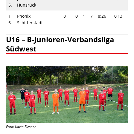
5.
Hunsrück
1
Phönix
8
0
1
7
8:26
0,13
6.
Schifferstadt
U16 – B-Junioren-Verbandsliga
Südwest
Foto: Karin Flesner