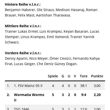
Hintere Reihe v.l.n.r.:
Benjamin Haberer, Ole Straus, Medison Hasanaj, Roman
Brauer, Felix Mast, Aartishan Tharavasa.
Mittlere Reihe v.l.n.r.:
Trainer Lukas Ermel, Luis Krampez, Keyan Basaran, Lucas
Stemper, Linus Krampez, Emil Vomend, Trainer Yannik
Schwarz.
Vordere Reihe v.l.n.r.:
Denny Aparin, Nico Meyer, Ömer Cevizci, Fernando Kahya
Firat, Lucas Geiger, Che Deniz Güney Dogan.
Spiele
G
U
V
Tore
Punkte
1.
1. FSV Mainz 05 II
4
4
0
0
38:1
3,00
2.
Wormatia Worms
5
3
2
0
9:4
2,20
II
3.
TSG 1846
5
3
1
1
12:6
2,00