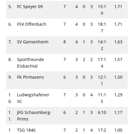
5.
FC Speyer 09
7
4
0
3
15:1
1,71
0
6.
FSV Offenbach
7
4
0
3
18:1
1,71
7
7.
SV Gonsenheim
8
4
1
3
14:1
1,63
2
8.
Sportfreunde
7
3
2
2
17:1
1,57
Eisbachtal
4
9.
FK Pirmasens
6
3
0
3
12:1
1,50
1
1
Ludwigshafener
7
3
0
4
11:1
1,29
0.
SC
5
1
JFG Schaumberg-
6
2
1
3
6:10
1,17
1.
Prims
1
TSG 1846
7
2
1
4
17:2
1,00