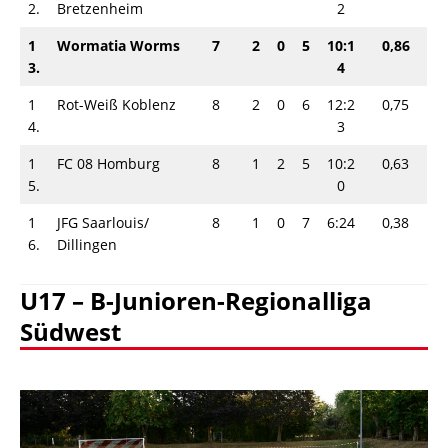
2.
Bretzenheim
2
1
Wormatia Worms
7
2
0
5
10:1
0,86
3.
4
1
Rot-Weiß Koblenz
8
2
0
6
12:2
0,75
4.
3
1
FC 08 Homburg
8
1
2
5
10:2
0,63
5.
0
1
JFG Saarlouis/​
8
1
0
7
6:24
0,38
6.
Dillingen
U17 – B-Junioren-Regionalliga
Südwest