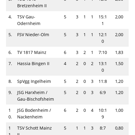
Bretzenheim II
4.
TSV Gau-
5
3
1
1
15:1
2,00
Odernheim
1
5.
FSV Nieder-Olm
5
3
1
1
12:1
2,00
0
6.
TV 1817 Mainz
6
3
2
1
7:10
1,83
7.
Hassia Bingen II
4
2
0
2
13:1
1,50
0
8.
SpVgg Ingelheim
5
2
0
3
11:8
1,20
9.
JSG Harxheim /
5
2
0
3
6:9
1,20
​Gau-Bischofsheim
1
JSG Bodenheim /
6
2
0
4
10:1
1,00
0.
Nackenheim
9
1
TSV Schott Mainz
5
1
1
3
8:7
0,80
1.
II