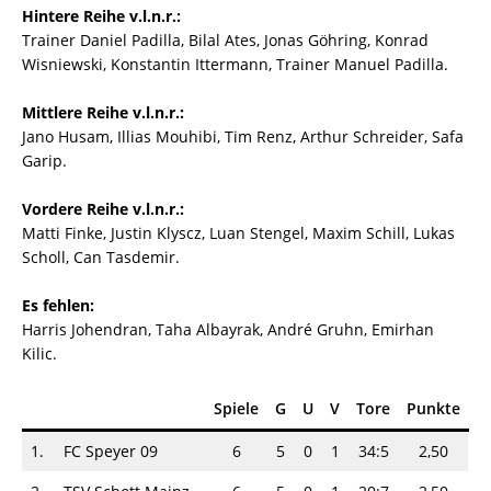
Hintere Reihe v.l.n.r.:
Trainer Daniel Padilla, Bilal Ates, Jonas Göhring, Konrad
Wisniewski, Konstantin Ittermann, Trainer Manuel Padilla.
Mittlere Reihe v.l.n.r.:
Jano Husam, Illias Mouhibi, Tim Renz, Arthur Schreider, Safa
Garip.
Vordere Reihe v.l.n.r.:
Matti Finke, Justin Klyscz, Luan Stengel, Maxim Schill, Lukas
Scholl, Can Tasdemir.
Es fehlen:
Harris Johendran, Taha Albayrak, André Gruhn, Emirhan
Kilic.
Spiele
G
U
V
Tore
Punkte
1.
FC Speyer 09
6
5
0
1
34:5
2,50