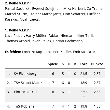
2. Reihe v.l.n.r.:
Pascal Sadurski, Everest Sulejmani, Mika Herbert, Co-Trainer
Marcel Sturm, Trainer Marco Jantz, Finn Scharrer, Lütfihan
Karakas, Noah Lagos.
1. Reihe v.l.n.r.:
Luca Putzer, Harry Müller, Fabian Niemann, Ilker Terli,
Thomas Arnold, Jakob Pollok, Florian Bachmann.
Es fehlen:
Lorenzo Iaquinta, Leon Kadler, Emirkan Oruc
Spiele
G
U
V
Tore
Punkte
1.
SV Elversberg
6
5
1
0
21:5
2,67
2.
TSV Schott Mainz
7
6
0
1
18:9
2,57
3.
Eintracht Trier
8
6
1
1
22:1
2,38
4
4.
TuS Koblenz
7
4
1
2
19:8
1,86