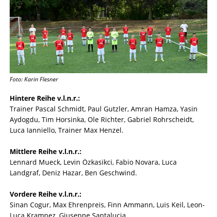
Foto: Karin Flesner
Hintere Reihe v.l.n.r.:
Trainer Pascal Schmidt, Paul Gutzler, Amran Hamza, Yasin
Aydogdu, Tim Horsinka, Ole Richter, Gabriel Rohrscheidt,
Luca Ianniello, Trainer Max Henzel.
Mittlere Reihe v.l.n.r.:
Lennard Mueck, Levin Özkasikci, Fabio Novara, Luca
Landgraf, Deniz Hazar, Ben Geschwind.
Vordere Reihe v.l.n.r.:
Sinan Cogur, Max Ehrenpreis, Finn Ammann, Luis Keil, Leon-
Luca Krampez, Giuseppe Santalucia.