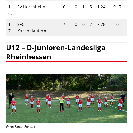
1
SV Horchheim
6
0
1
5
1:24
0,17
6.
1
SFC
7
0
0
7
7:28
0
7.
Kaiserslautern
U12 – D-Junioren-Landesliga
Rheinhessen
Foto: Karin Flesner