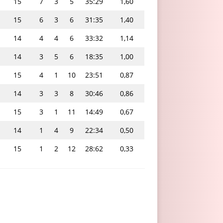
15
7
3
5
35:29
1,60
15
6
3
6
31:35
1,40
14
4
4
6
33:32
1,14
14
3
5
6
18:35
1,00
15
4
1
10
23:51
0,87
14
3
3
8
30:46
0,86
15
3
1
11
14:49
0,67
14
1
4
9
22:34
0,50
15
1
2
12
28:62
0,33