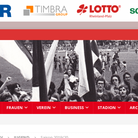
FRAUEN
VEREIN
BUSINESS
STADION
ARC
IV
JUGEND
Saison 2019/20