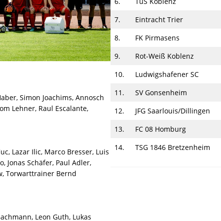
6.
TuS Koblenz
7.
Eintracht Trier
8.
FK Pirmasens
9.
Rot-Weiß Koblenz
10.
Ludwigshafener SC
11.
SV Gonsenheim
 Haber, Simon Joachims, Annosch
m Lehner, Raul Escalante,
12.
JFG Saarlouis/Dillingen
13.
FC 08 Homburg
14.
TSG 1846 Bretzenheim
c, Lazar Ilic, Marco Bresser, Luis
, Jonas Schäfer, Paul Adler,
w, Torwarttrainer Bernd
 Bachmann, Leon Guth, Lukas