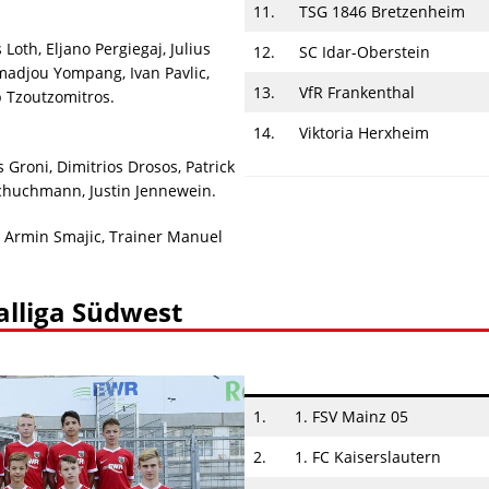
11.
TSG 1846 Bretzenheim
 Loth, Eljano Pergiegaj, Julius
12.
SC Idar-Oberstein
madjou Yompang, Ivan Pavlic,
13.
VfR Frankenthal
p Tzoutzomitros.
14.
Viktoria Herxheim
s Groni, Dimitrios Drosos, Patrick
Schuchmann, Justin Jennewein.
, Armin Smajic, Trainer Manuel
alliga Südwest
1.
1. FSV Mainz 05
2.
1. FC Kaiserslautern