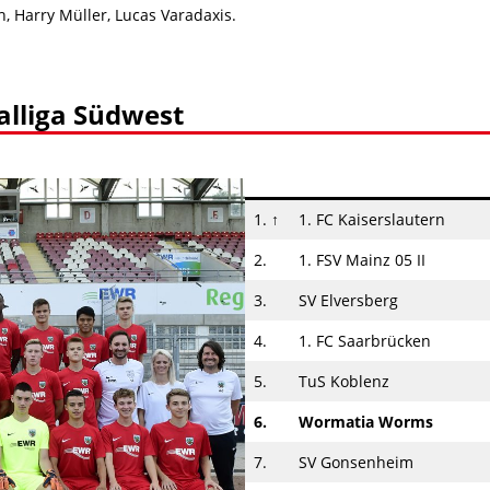
, Harry Müller, Lucas Varadaxis.
alliga Südwest
1. ↑
1. FC Kaiserslautern
2.
1. FSV Mainz 05 II
3.
SV Elversberg
4.
1. FC Saarbrücken
5.
TuS Koblenz
6.
Wormatia Worms
7.
SV Gonsenheim