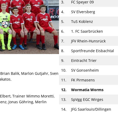
3.
FC Speyer 09
4.
SV Elversberg
5.
TuS Koblenz
6.
1. FC Saarbrücken
7.
JFV Rhein-Hunsrück
8.
Sportfreunde Eisbachtal
9.
Eintracht Trier
10.
SV Gonsenheim
 Brian Balik, Marlon Gutjahr, Sven
akatos.
11.
FK Pirmasens
12.
Wormatia Worms
 Elbert, Trainer Mimmo Moretti,
13.
SpVgg EGC Wirges
nz, Jonas Göhring, Merlin
14.
JFG Saarlouis/​Dillingen