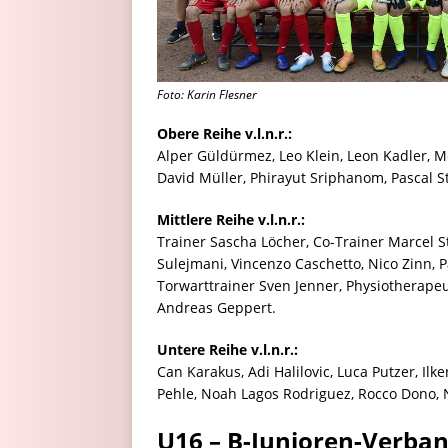
Foto: Karin Flesner
Obere Reihe v.l.n.r.:
Alper Güldürmez, Leo Klein, Leon Kadler, M
David Müller, Phirayut Sriphanom, Pascal St
Mittlere Reihe v.l.n.r.:
Trainer Sascha Löcher, Co-Trainer Marcel S
Sulejmani, Vincenzo Caschetto, Nico Zinn, P
Torwarttrainer Sven Jenner, Physiotherape
Andreas Geppert.
Untere Reihe v.l.n.r.:
Can Karakus, Adi Halilovic, Luca Putzer, Ilk
Pehle, Noah Lagos Rodriguez, Rocco Dono,
U16 – B-Junioren-Verba