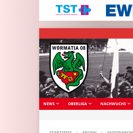
NEWS
OBERLIGA
NACHWUCHS
STARTSEITE
ARCHIV
SAISONARCH