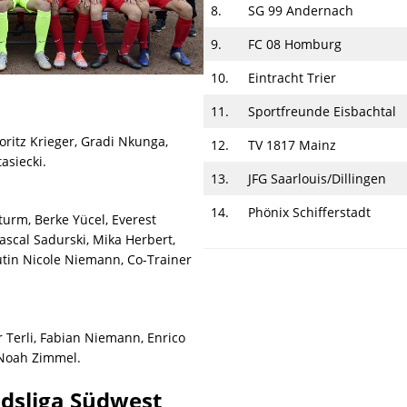
8.
SG 99 Andernach
9.
FC 08 Homburg
10.
Eintracht Trier
11.
Sportfreunde Eisbachtal
oritz Krieger, Gradi Nkunga,
12.
TV 1817 Mainz
asiecki.
13.
JFG Saarlouis/Dillingen
14.
Phönix Schifferstadt
turm, Berke Yücel, Everest
ascal Sadurski, Mika Herbert,
utin Nicole Niemann, Co-Trainer
er Terli, Fabian Niemann, Enrico
 Noah Zimmel.
ndsliga Südwest