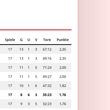
Spiele
G
U
V
Tore
Punkte
17
13
1
3
67:12
2,35
17
13
1
3
49:16
2,35
17
11
1
5
71:24
2,00
17
11
1
5
49:27
2,00
17
10
1
6
47:32
1,82
17
8
6
3
35:23
1,76
17
9
3
5
32:23
1,76