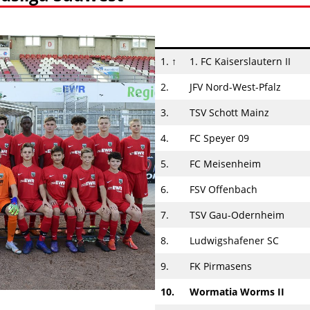
1. ↑
1. FC Kaiserslautern II
2.
JFV Nord-West-Pfalz
3.
TSV Schott Mainz
4.
FC Speyer 09
5.
FC Meisenheim
6.
FSV Offenbach
7.
TSV Gau-Odernheim
8.
Ludwigshafener SC
9.
FK Pirmasens
10.
Wormatia Worms II