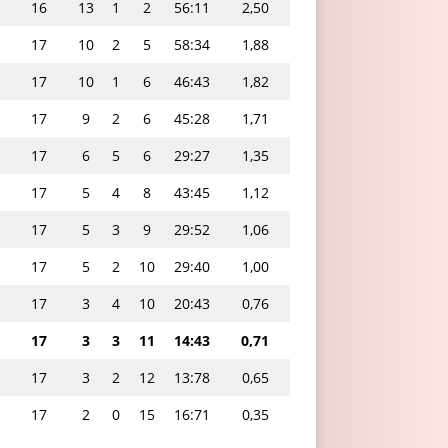
16
13
1
2
56:11
2,50
17
10
2
5
58:34
1,88
17
10
1
6
46:43
1,82
17
9
2
6
45:28
1,71
17
6
5
6
29:27
1,35
17
5
4
8
43:45
1,12
17
5
3
9
29:52
1,06
17
5
2
10
29:40
1,00
17
3
4
10
20:43
0,76
17
3
3
11
14:43
0,71
17
3
2
12
13:78
0,65
17
2
0
15
16:71
0,35