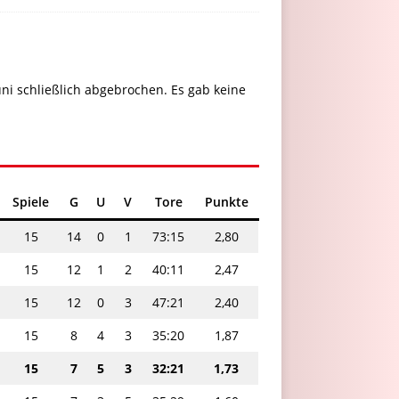
i schließlich abgebrochen. Es gab keine
Spiele
G
U
V
Tore
Punkte
15
14
0
1
73:15
2,80
15
12
1
2
40:11
2,47
15
12
0
3
47:21
2,40
15
8
4
3
35:20
1,87
15
7
5
3
32:21
1,73