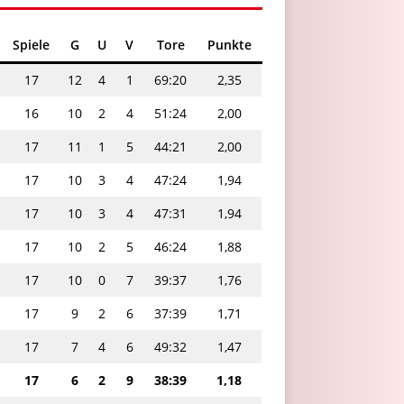
Spiele
G
U
V
Tore
Punkte
17
12
4
1
69:20
2,35
16
10
2
4
51:24
2,00
17
11
1
5
44:21
2,00
17
10
3
4
47:24
1,94
17
10
3
4
47:31
1,94
17
10
2
5
46:24
1,88
17
10
0
7
39:37
1,76
17
9
2
6
37:39
1,71
17
7
4
6
49:32
1,47
17
6
2
9
38:39
1,18