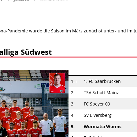
na-Pandemie wurde die Saison im März zunächst unter- und im Jun
alliga Südwest
1. ↑
1. FC Saarbrücken
2.
TSV Schott Mainz
3.
FC Speyer 09
4.
SV Elversberg
5.
Wormatia Worms