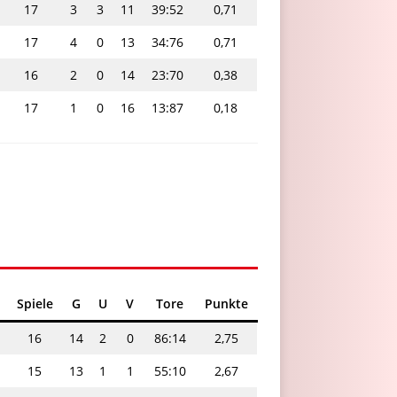
17
3
3
11
39:52
0,71
17
4
0
13
34:76
0,71
16
2
0
14
23:70
0,38
17
1
0
16
13:87
0,18
Spiele
G
U
V
Tore
Punkte
16
14
2
0
86:14
2,75
15
13
1
1
55:10
2,67