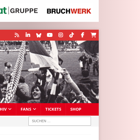
HIV
FANS
TICKETS
SHOP