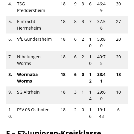
4.
TSG
18
9
3
6
46:4
30
Pfeddersheim
9
5.
Eintracht
18
8
3
7
37:5
27
Herrnsheim
8
6.
VfL Gundersheim
18
6
2
1
53:8
20
0
0
7.
Nibelungen
18
6
2
1
40:7
20
Worms
0
5
8.
Wormatia
18
6
0
1
33:4
18
Worms
2
1
9.
SG Altrhein
18
3
1
1
29:6
10
4
0
1
FSV 03 Osthofen
18
2
0
1
19:1
6
0.
6
48
E – E2-Junioren-Kreisklasse