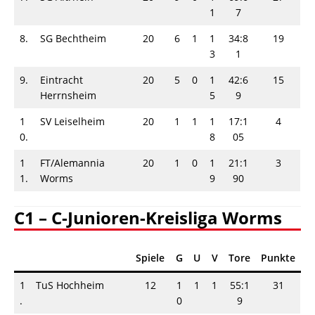
1
7
8.
SG Bechtheim
20
6
1
1
34:8
19
3
1
9.
Eintracht
20
5
0
1
42:6
15
Herrnsheim
5
9
1
SV Leiselheim
20
1
1
1
17:1
4
0.
8
05
1
FT/Alemannia
20
1
0
1
21:1
3
1.
Worms
9
90
C1 – C-Junioren-Kreisliga Worms
Spiele
G
U
V
Tore
Punkte
1
TuS Hochheim
12
1
1
1
55:1
31
.
0
9