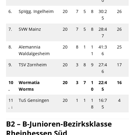
0
6.
SpVgg. Ingelheim
20
7
5
8
30:2
26
5
7.
SVW Mainz
20
7
5
8
28:4
26
7
8.
Alemannia
20
8
1
1
41:3
25
Waldalgesheim
1
6
9.
TSV Zornheim
20
3
8
9
27:4
17
6
10
Wormatia
20
3
7
1
22:4
16
.
Worms
0
5
11
TuS Gensingen
20
1
1
1
16:7
4
. ↓
8
5
B2 – B-Junioren-Bezirksklasse
Rheinhessen Süd