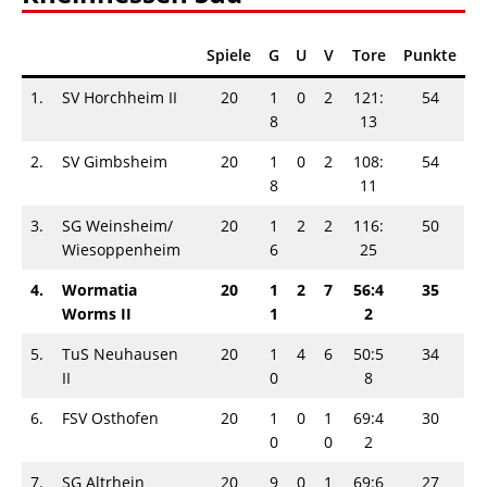
Spiele
G
U
V
Tore
Punkte
1.
SV Horchheim II
20
1
0
2
121:
54
8
13
2.
SV Gimbsheim
20
1
0
2
108:
54
8
11
3.
SG Weinsheim/
20
1
2
2
116:
50
Wiesoppenheim
6
25
4.
Wormatia
20
1
2
7
56:4
35
Worms II
1
2
5.
TuS Neuhausen
20
1
4
6
50:5
34
II
0
8
6.
FSV Osthofen
20
1
0
1
69:4
30
0
0
2
7.
SG Altrhein
20
9
0
1
69:6
27