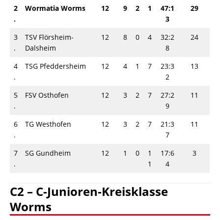
2
Wormatia Worms
12
9
2
1
47:1
29
.
3
3
TSV Flörsheim-
12
8
0
4
32:2
24
.
Dalsheim
8
4
TSG Pfeddersheim
12
4
1
7
23:3
13
.
2
5
FSV Osthofen
12
3
2
7
27:2
11
.
9
6
TG Westhofen
12
3
2
7
21:3
11
.
7
7
SG Gundheim
12
1
0
1
17:6
3
.
1
4
C2 – C-Junioren-Kreisklasse
Worms