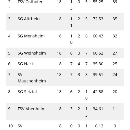
2.
FSV Osthofen
18
1
0
5
55:25
39
↑
3
3.
SG Altrhein
18
1
2
5
72:53
35
1
4.
SG Monsheim
18
1
2
6
60:43
32
0
5.
SG Weinsheim
18
8
3
7
60:52
27
6.
SG Nack
18
7
4
7
35:30
25
7.
SV
18
7
3
8
39:51
24
Mauchenheim
8.
SG Selztal
18
6
2
1
42:58
20
0
9.
FSV Abenheim
18
3
2
1
34:61
11
3
10
SV
18
0
0
1
16:12
0