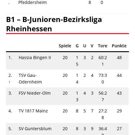
.
Pfeddersheim
8
0
B1 – B-Junioren-Bezirksliga
Rheinhessen
Spiele
G
U
V
Tore
Punkte
1.
Hassia Bingen II
20
1
3
2
60:2
48
5
1
2.
TSV Gau-
20
1
2
4
73:3
44
↑
Odernheim
4
0
3.
FSV Nieder-Olm
20
1
4
3
56:2
43
3
7
4.
TV 1817 Mainz
20
8
5
7
27:2
29
8
5.
SV Guntersblum
20
8
3
9
36:4
27