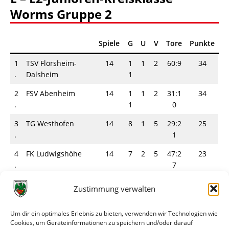
Worms Gruppe 2
Spiele
G
U
V
Tore
Punkte
1
TSV Flörsheim-
14
1
1
2
60:9
34
.
Dalsheim
1
2
FSV Abenheim
14
1
1
2
31:1
34
.
1
0
3
TG Westhofen
14
8
1
5
29:2
25
.
1
4
FK Ludwigshöhe
14
7
2
5
47:2
23
.
7
5
Wormatia Worms
14
6
1
7
38:3
19
Zustimmung verwalten
.
7
Um dir ein optimales Erlebnis zu bieten, verwenden wir Technologien wie
6
TSV Gundheim
14
5
0
9
30:5
15
Cookies, um Geräteinformationen zu speichern und/oder darauf
.
2