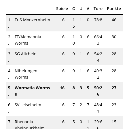
Spiele
G
U
V
Tore
Punkte
1
TuS Monzernheim
16
1
1
0
78:8
46
.
5
2
FT/Alemannia
16
1
0
6
66:4
30
.
Worms
0
3
3
SG Altrhein
16
9
1
6
54:2
28
.
4
4
Nibelungen
16
9
1
6
49:3
28
.
Worms
2
5
Wormatia Worms
16
8
3
5
50:2
27
.
II
6
6
SV Leiselheim
16
7
2
7
48:4
23
.
1
7
Rhenania
16
5
0
1
29:6
15
.
Rheindürkheim
1
6