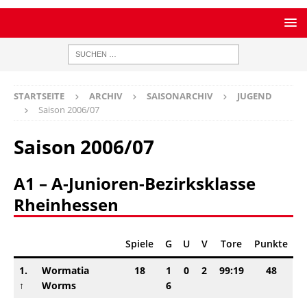
STARTSEITE
ARCHIV
SAISONARCHIV
JUGEND
Saison 2006/07
Saison 2006/07
A1 – A-Junioren-Bezirksklasse
Rheinhessen
Spiele
G
U
V
Tore
Punkte
1.
Wormatia
18
1
0
2
99:19
48
↑
Worms
6