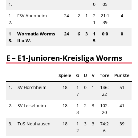
1.
0
05
1
FSV Abenheim
24
2
1
2
21:1
4
2.
1
39
1
Wormatia Worms
24
6
3
1
0:0
0
3.
II o.W.
5
E – E1-Junioren-Kreisliga Worms
Spiele
G
U
V
Tore
Punkte
1.
SV Horchheim
18
1
0
1
146:
51
7
22
2.
SV Leiselheim
18
1
2
3
102:
41
3
20
3.
TuS Neuhausen
18
1
3
3
74:2
39
2
6