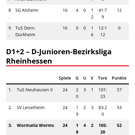
8
SG Alsheim
16
4
0
1
41:7
12
.
2
9
9
TuS Dorn-
16
0
0
1
12:1
0
.
Dürkheim
6
12
D1+2 – D-Junioren-Bezirksliga
Rheinhessen
Spiele
G
U
V
Tore
Punkte
1.
TuS Neuhausen II
24
2
3
1
101:
57
0
23
2.
SV Leiselheim
24
1
2
3
83:2
53
9
0
3.
Wormatia Worms
24
1
4
2
105:
52
8
20