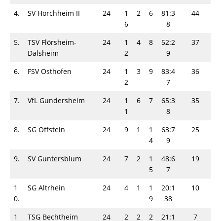
4.
SV Horchheim II
24
1
2
6
81:3
44
6
8
5.
TSV Flörsheim-
24
1
4
8
52:2
37
Dalsheim
2
9
6.
FSV Osthofen
24
1
3
9
83:4
36
2
7
7.
VfL Gundersheim
24
1
6
7
65:3
35
1
8
8.
SG Offstein
24
9
1
1
63:7
25
4
9
9.
SV Guntersblum
24
7
2
1
48:6
19
5
7
1
SG Altrhein
24
4
1
1
20:1
10
0.
9
38
1
TSG Bechtheim
24
2
2
2
21:1
7