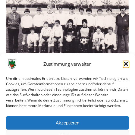
Zustimmung verwalten
Meister mit 38:2 Punkten und 73:11 Tore
Um dir ein optimales Erlebnis zu bieten, verwenden wir Technologien wie
Obere Reihe v.l.n.r.:
Cookies, um Geräteinformationen zu speichern und/oder darauf
zuzugreifen. Wenn du diesen Technologien zustimmst, können wir Daten
Manfred Brassen, Thomas Hagelauer, Thomas Szezina, Ralf
wie das Surfverhalten oder eindeutige IDs auf dieser Website
Müller, Richard Butty, Minas Rizos, Achim Bastian, Michael
verarbeiten. Wenn du deine Zustimmung nicht erteilst oder zurückziehst,
Hoch, Karl-Heinz Ebert, Jürgen Hack, Michael Stillbauer.
können bestimmte Merkmale und Funktionen beeinträchtigt werden.
Untere Reihe v.l.n.r.:
Akzeptieren
Franz Graber, Mario Brassen, Dietmar Müller, Ralph
Albrecht, Roberto Zampieri, Stefan Muth, Holger Hupp.