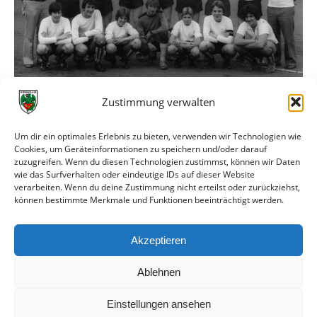
Zustimmung verwalten
B-Jugend bei einem Turnier des Ludwigshafener SC
Um dir ein optimales Erlebnis zu bieten, verwenden wir Technologien wie
Obere Reihe v.l.n.r.:
Cookies, um Geräteinformationen zu speichern und/oder darauf
zuzugreifen. Wenn du diesen Technologien zustimmst, können wir Daten
Betreuer Dörsam, Michael Jäger, Hans-Jörg Herder, ? , Horst
wie das Surfverhalten oder eindeutige IDs auf dieser Website
Lang, Ludwig Kropp, Horst Finsterle, Harald Stark, Trainer
verarbeiten. Wenn du deine Zustimmung nicht erteilst oder zurückziehst,
Manfred Neidig.
können bestimmte Merkmale und Funktionen beeinträchtigt werden.
Untere Reihe v.l.n.r.:
Akzeptieren
Detlef ?, Stefan Kohn, Ralf Uhl, Horst Gander, Andrew
Oswald, Jochen Dörsam, Toni Brassen.
Ablehnen
Einstellungen ansehen