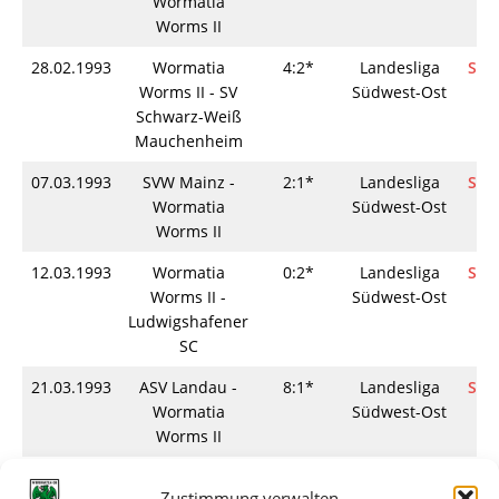
Wormatia
Worms II
28.02.1993
Wormatia
4:2*
Landesliga
Spie
Worms II - SV
Südwest-Ost
Schwarz-Weiß
Mauchenheim
07.03.1993
SVW Mainz -
2:1*
Landesliga
Spie
Wormatia
Südwest-Ost
Worms II
12.03.1993
Wormatia
0:2*
Landesliga
Spie
Worms II -
Südwest-Ost
Ludwigshafener
SC
21.03.1993
ASV Landau -
8:1*
Landesliga
Spie
Wormatia
Südwest-Ost
Worms II
28.03.1993
Wormatia
0:2*
Landesliga
Spie
Zustimmung verwalten