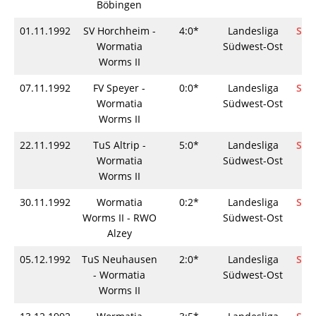
Böbingen
01.11.1992
SV Horchheim -
4:0*
Landesliga
Spie
Wormatia
Südwest-Ost
Worms II
07.11.1992
FV Speyer -
0:0*
Landesliga
Spie
Wormatia
Südwest-Ost
Worms II
22.11.1992
TuS Altrip -
5:0*
Landesliga
Spie
Wormatia
Südwest-Ost
Worms II
30.11.1992
Wormatia
0:2*
Landesliga
Spie
Worms II - RWO
Südwest-Ost
Alzey
05.12.1992
TuS Neuhausen
2:0*
Landesliga
Spie
- Wormatia
Südwest-Ost
Worms II