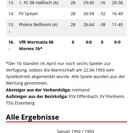
13.
1. FC 08 Haßloch (A)
28
29:45
-16
20-36
14.
FV Speyer
28
26:58
-32
16-40
15.
Phönix Bellheim (A)
28
26:64
-38
11-45
↓
16.
VfR Wormatia 08
0
0:0
0
0-0
↓
Worms 1b*
*Der 1b standen im April nur noch sechs Spieler zur
Verfügung, sodass die Mannschaft am 22.04.1993 vom
Spielbetrieb abgemeldet wurde. Alle Spiele wurden aus der
Wertung genommen.
Absteiger aus der Verbandsliga:
niemand
Aufsteiger aus der Bezirksliga:
FSV Offenbach, FV Flonheim,
TSG Eisenberg
Alle Ergebnisse
Saison 1992 / 1993