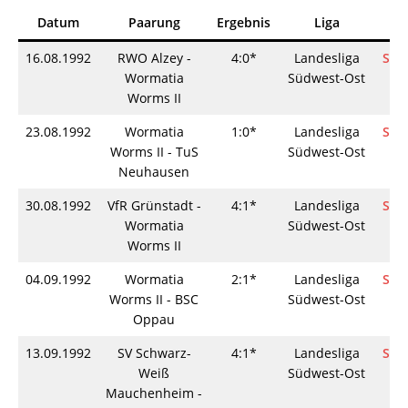
Datum
Paarung
Ergebnis
Liga
I
16.08.1992
RWO Alzey -
4:0*
Landesliga
Spie
Wormatia
Südwest-Ost
Worms II
23.08.1992
Wormatia
1:0*
Landesliga
Spie
Worms II - TuS
Südwest-Ost
Neuhausen
30.08.1992
VfR Grünstadt -
4:1*
Landesliga
Spie
Wormatia
Südwest-Ost
Worms II
04.09.1992
Wormatia
2:1*
Landesliga
Spie
Worms II - BSC
Südwest-Ost
Oppau
13.09.1992
SV Schwarz-
4:1*
Landesliga
Spie
Weiß
Südwest-Ost
Mauchenheim -