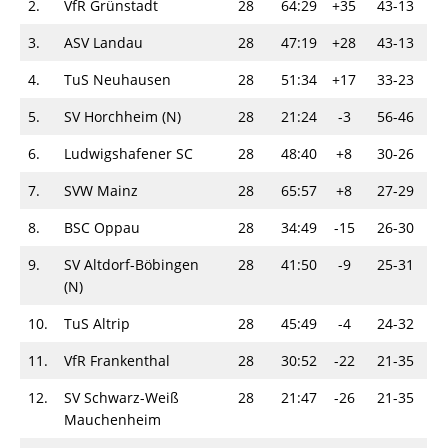
2.
VfR Grünstadt
28
64:29
+35
43-13
3.
ASV Landau
28
47:19
+28
43-13
4.
TuS Neuhausen
28
51:34
+17
33-23
5.
SV Horchheim (N)
28
21:24
-3
56-46
6.
Ludwigshafener SC
28
48:40
+8
30-26
7.
SVW Mainz
28
65:57
+8
27-29
8.
BSC Oppau
28
34:49
-15
26-30
9.
SV Altdorf-Böbingen
28
41:50
-9
25-31
(N)
10.
TuS Altrip
28
45:49
-4
24-32
11.
VfR Frankenthal
28
30:52
-22
21-35
12.
SV Schwarz-Weiß
28
21:47
-26
21-35
Mauchenheim