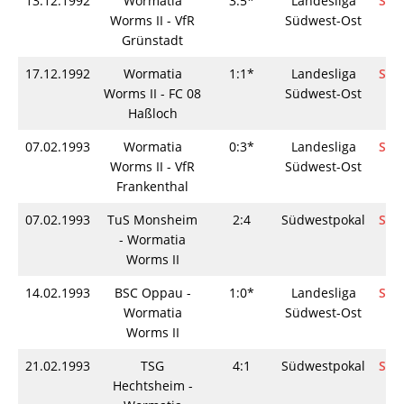
13.12.1992
Wormatia
3:5*
Landesliga
Spie
Worms II - VfR
Südwest-Ost
Grünstadt
17.12.1992
Wormatia
1:1*
Landesliga
Spie
Worms II - FC 08
Südwest-Ost
Haßloch
07.02.1993
Wormatia
0:3*
Landesliga
Spie
Worms II - VfR
Südwest-Ost
Frankenthal
07.02.1993
TuS Monsheim
2:4
Südwestpokal
Spie
- Wormatia
Worms II
14.02.1993
BSC Oppau -
1:0*
Landesliga
Spie
Wormatia
Südwest-Ost
Worms II
21.02.1993
TSG
4:1
Südwestpokal
Spie
Hechtsheim -