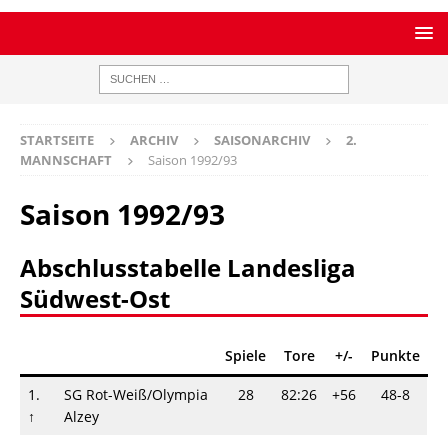
STARTSEITE
ARCHIV
SAISONARCHIV
2.
MANNSCHAFT
Saison 1992/93
Saison 1992/93
Abschlusstabelle Landesliga
Südwest-Ost
Spiele
Tore
+/-
Punkte
1.
SG Rot-Weiß/Olympia
28
82:26
+56
48-8
↑
Alzey