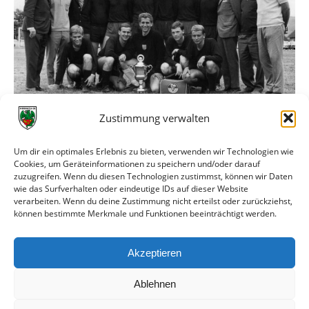
Zustimmung verwalten
Obere Reihe v.l.n.r.:
Um dir ein optimales Erlebnis zu bieten, verwenden wir Technologien wie
Hans-Walter Stein, Werner Schmidt, Volker Radtke, Rudi
Cookies, um Geräteinformationen zu speichern und/oder darauf
zuzugreifen. Wenn du diesen Technologien zustimmst, können wir Daten
Nack, Gernot Hess, Uwe Radmacher, Heinz Morgenstern,
wie das Surfverhalten oder eindeutige IDs auf dieser Website
Tom Mix, Felix von Brevern, Dieter Stölzle, Ludwig Baas,
verarbeiten. Wenn du deine Zustimmung nicht erteilst oder zurückziehst,
Trainer Helmut Müller.
können bestimmte Merkmale und Funktionen beeinträchtigt werden.
Untere Reihe v.l.n.r.:
Akzeptieren
Peter Muth, Helmut Bär, Gerd-Heiner Bickel, Karl-Heinz
Pauly, Friedel Horn.
Ablehnen