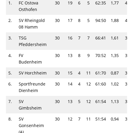
1.
FC Ostova
30
19
6
5
62:35
1,77
44-
Osthofen
2.
SV Rheingold
30
17
8
5
94:50
1,88
42-
08 Hamm
3.
TSG
30
16
7
7
66:41
1,61
39-
Pfeddersheim
4.
FV
30
13
8
9
70:52
1,35
34-
Budenheim
5.
SV Horchheim
30
15
4
11
61:70
0,87
34-
6.
Sportfreunde
30
14
4
12
61:60
1,02
32-
Dienheim
7.
SV
30
13
5
12
61:54
1,13
31-
Gimbsheim
8.
SV
30
12
7
11
51:54
0,94
31-
Gonsenheim
(A)