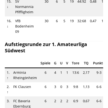
15.
SV
30
6
5
19
44:92
0,48
17-
↓
Normannia
Pfiffligheim
16.
VfB
30
6
5
19
32:68
0,47
17-
↓
Bodenheim
09
Aufstiegsrunde zur 1. Amateurliga
Südwest
Spiele
G
U
V
Tore
TQ
Punkte
1.
Arminia
6
4
1
1
13:6
2,17
9-3
↑
Rheingönheim
2.
FK Clausen
6
3
0
3
9:8
1,13
6-6
↑
3.
FC Bavaria
6
2
2
2
6:9
0,67
6-6
Ebernburg