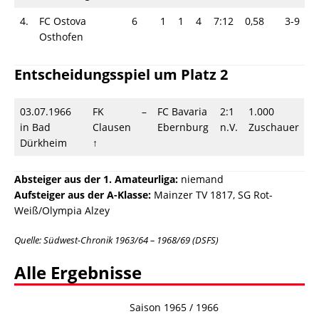
4.
FC Ostova
6
1
1
4
7:12
0,58
3-9
Osthofen
Entscheidungsspiel um Platz 2
03.07.1966
FK
–
FC Bavaria
2:1
1.000
in Bad
Clausen
Ebernburg
n.V.
Zuschauer
Dürkheim
↑
Absteiger aus der 1. Amateurliga:
niemand
Aufsteiger aus der
A-Klasse:
Mainzer TV 1817, SG Rot-
Weiß/Olympia Alzey
Quelle:
Südwest-Chronik 1963/64 – 1968/69 (DSFS)
Alle Ergebnisse
Saison 1965 / 1966