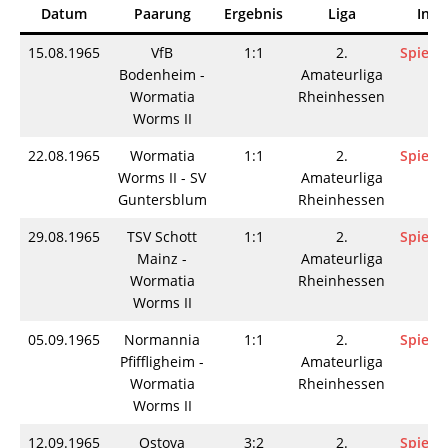
Datum
Paarung
Ergebnis
Liga
Info
15.08.1965
VfB
1:1
2.
Spielin
Bodenheim -
Amateurliga
Wormatia
Rheinhessen
Worms II
22.08.1965
Wormatia
1:1
2.
Spielin
Worms II - SV
Amateurliga
Guntersblum
Rheinhessen
29.08.1965
TSV Schott
1:1
2.
Spielin
Mainz -
Amateurliga
Wormatia
Rheinhessen
Worms II
05.09.1965
Normannia
1:1
2.
Spielin
Pfiffligheim -
Amateurliga
Wormatia
Rheinhessen
Worms II
12.09.1965
Ostova
3:2
2.
Spielin