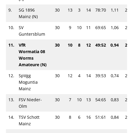
9.
SG 1896
30
13
3
14
78:70
1,11
29-
Mainz (N)
10.
SV
30
9
10
11
69:65
1,06
28-
Guntersblum
11.
VfR
30
10
8
12
49:52
0,94
28-
Wormatia 08
Worms
Amateure (N)
12.
SpVgg
30
12
4
14
39:53
0,74
28-
Moguntia
Mainz
13.
FSV Nieder-
30
7
10
13
54:65
0,83
24-
Olm
14.
TSV Schott
30
8
6
16
51:61
0,84
22-
Mainz