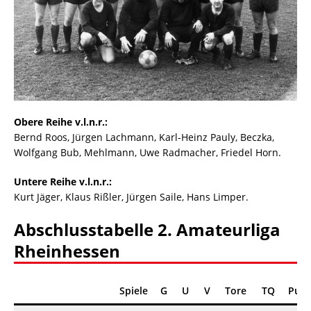
Obere Reihe v.l.n.r.:
Bernd Roos, Jürgen Lachmann, Karl-Heinz Pauly, Beczka,
Wolfgang Bub, Mehlmann, Uwe Radmacher, Friedel Horn.
Untere Reihe v.l.n.r.:
Kurt Jäger, Klaus Rißler, Jürgen Saile, Hans Limper.
Abschlusstabelle 2. Amateurliga
Rheinhessen
Spiele
G
U
V
Tore
TQ
Punk