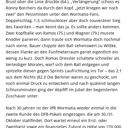
Brust über die Linie drückte (64.). „Verlängerung“ schoss es
Ronny Borchers da durch den Kopf, „jetzt kriegen wir noch
zwei“ den Pessimisten unter den Wormatia-Fans.
Doppelschlag, 1:3, schmuckloser aber doch souveräner Sieg
des Favoriten – man kennt das ja. Es sollte anders kommen.
Zwei Kopfbälle von Ramos (75.) und Wagner (79.) musste
Knödler parieren, dann traute sich Wormatia doch nochmal
nach vorne. Bauer chippte den Ball sehenswert zu Wittke,
dessen Flanke an den Fünfmeterraum geriet eigentlich ein
wenig zu kurz. Doch Romas Dressler schaltete schneller als
Verteidiger Morales, warf sich dem Ball entgegen und
spitzelte diesen gegen Sprints Laufrichtung ins Tor – das 2:1
aus dem Nichts (82.)! Die Berliner waren zu geschockt, um
noch einmal Druck zu entwickeln und nach quälend langen
Schlussminuten ging der Abpfiff im Jubel der begeisterten
Zuschauer unter.
Nach 30 Jahren ist der VfR Wormatia wieder einmal in die
zweite Runde des DFB-Pokals eingezogen, die am 30./31.
Oktober stattfindet. Dort wartet erneut ein Erst- oder
Zweitligist sowie ein finanzielles Zubrot in Höhe von 270.000