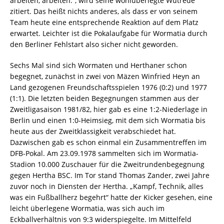
arbeiten, arbeiten.“, wird seine wohlüberlegte Wutrede
zitiert. Das heißt nichts anderes, als dass er von seinem
Team heute eine entsprechende Reaktion auf dem Platz
erwartet. Leichter ist die Pokalaufgabe für Wormatia durch
den Berliner Fehlstart also sicher nicht geworden.
Sechs Mal sind sich Wormaten und Herthaner schon
begegnet, zunächst in zwei von Mäzen Winfried Heyn an
Land gezogenen Freundschaftsspielen 1976 (0:2) und 1977
(1:1). Die letzten beiden Begegnungen stammen aus der
Zweitligasaison 1981/82, hier gab es eine 1:2-Niederlage in
Berlin und einen 1:0-Heimsieg, mit dem sich Wormatia bis
heute aus der Zweitklassigkeit verabschiedet hat.
Dazwischen gab es schon einmal ein Zusammentreffen im
DFB-Pokal. Am 23.09.1978 sammelten sich im Wormatia-
Stadion 10.000 Zuschauer für die Zweitrundenbegegnung
gegen Hertha BSC. Im Tor stand Thomas Zander, zwei Jahre
zuvor noch in Diensten der Hertha. „Kampf, Technik, alles
was ein Fußballherz begehrt“ hatte der Kicker gesehen, eine
leicht überlegene Wormatia, was sich auch im
Eckballverhältnis von 9:3 widerspiegelte. Im Mittelfeld