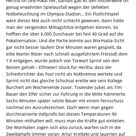
Hertha im DFB-Pokal her, damals gab es den mittlerweile oft
genug erwähnten Spielausfall wegen der defekten
Notbeleuchtung im Olympia-Stadion… Ein Flutlichtspiel
wäre dieses Mal auch nicht schlecht gewesen, dann hätte
man der sengenden Mittagshitze entgehen können. So
hofften die über 6.000 Zuschauer bei fast 40 Grad auf die
Pokalsensation. Und die Partie konnte aus Wormatia-Sicht
gar nicht besser laufen! Drei Minuten waren gespielt, da
eilte Martin Röser nach schnell ausgeführtem Freistoß dem
1:0 entgegen, wurde jedoch von Torwart Sprint von den
Beinen geholt – Elfmeter! Glück für Hertha, dass der
Schiedsrichter das Foul nicht als Notbremse wertete und
Sprint nicht das gleiche Schicksal ereilte wie sein Kollege
Burchert am Wochenende zuvor. Tosender Jubel, als Tim
Bauer den Elfer sicher zur Führung in die Mitte hämmerte.
Sechs Minuten später setzte Bauer mit einem Fernschuss
nochmal ein Ausrufezeichen. Doch wenn man gegen
durchtrainierte Vollprofis bei diesen Temperaturen 90
Minuten mithalten will, muss man die Kräfte gut einteilen.
Die Wormaten zogen sich also zurück, warfen sich in die
Zweikämpfe (immer voran: Artur Krettek) und lauerten auf