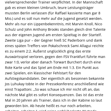
vielversprechender Trainer verpflichtet. In der Mannschaft
gab es einen kleinen Umbruch, teure Leistungsträger
mussten Berlin verlassen (für Raffael kassierte man gar 8
Mio.) und es soll nun mehr auf die Jugend gesetzt werden.
Mehr als nur ein Lippenbekenntnis, mit Marvin Knoll, Nico
Schulz und John Anthony Brooks standen gleich drei Talente
aus der eigenen Jugend am ersten Spieltag in der Startelf.
Zweite Liga pur – der Gegner hieß SC Paderborn und dank
eines späten Treffers von Pokalschreck Sami Allagui reichte
es zu einem 2:2. Äußerst unglücklich ging das erste
Auswärtsspiel verloren, gegen den FSV Frankfurt führte man
zwar 1:0, verlor aber danach Torwart Burchert durch eine
Rote Karte und das Spiel am Ende mit 1:3. Ein Punkt aus
zwei Spielen, ein klassischer Fehlstart für den
Aufstiegskandidaten. Der eigentlich als besonnen bekannte
Jos Luhukay tobte in der Pressekonferenz anschließend wie
einst Trapattoni. „So was schaue ich mir nicht oft an, das
nächste Mal gibt es sofort Konsequenzen. Das ist das erste
Mal in 20 Jahren als Trainer, dass ich in der Kabine so laut
geworden bin. Ab heute heißt es nur noch arbeiten,