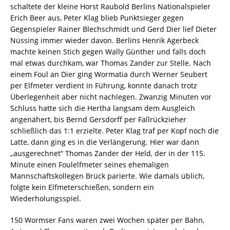
schaltete der kleine Horst Raubold Berlins Nationalspieler
Erich Beer aus, Peter Klag blieb Punktsieger gegen
Gegenspieler Rainer Blechschmidt und Gerd Dier lief Dieter
Nüssing immer wieder davon. Berlins Henrik Agerbeck
machte keinen Stich gegen Wally Günther und falls doch
mal etwas durchkam, war Thomas Zander zur Stelle. Nach
einem Foul an Dier ging Wormatia durch Werner Seubert
per Elfmeter verdient in Führung, konnte danach trotz
Überlegenheit aber nicht nachlegen. Zwanzig Minuten vor
Schluss hatte sich die Hertha langsam dem Ausgleich
angenähert, bis Bernd Gersdorff per Fallrückzieher
schließlich das 1:1 erzielte. Peter Klag traf per Kopf noch die
Latte, dann ging es in die Verlängerung. Hier war dann
„ausgerechnet“ Thomas Zander der Held, der in der 115.
Minute einen Foulelfmeter seines ehemaligen
Mannschaftskollegen Brück parierte. Wie damals üblich,
folgte kein Elfmeterschießen, sondern ein
Wiederholungsspiel.
150 Wormser Fans waren zwei Wochen später per Bahn,