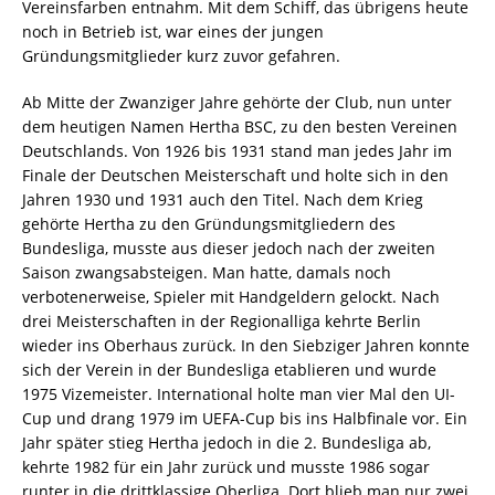
Vereinsfarben entnahm. Mit dem Schiff, das übrigens heute
noch in Betrieb ist, war eines der jungen
Gründungsmitglieder kurz zuvor gefahren.
Ab Mitte der Zwanziger Jahre gehörte der Club, nun unter
dem heutigen Namen Hertha BSC, zu den besten Vereinen
Deutschlands. Von 1926 bis 1931 stand man jedes Jahr im
Finale der Deutschen Meisterschaft und holte sich in den
Jahren 1930 und 1931 auch den Titel. Nach dem Krieg
gehörte Hertha zu den Gründungsmitgliedern des
Bundesliga, musste aus dieser jedoch nach der zweiten
Saison zwangsabsteigen. Man hatte, damals noch
verbotenerweise, Spieler mit Handgeldern gelockt. Nach
drei Meisterschaften in der Regionalliga kehrte Berlin
wieder ins Oberhaus zurück. In den Siebziger Jahren konnte
sich der Verein in der Bundesliga etablieren und wurde
1975 Vizemeister. International holte man vier Mal den UI-
Cup und drang 1979 im UEFA-Cup bis ins Halbfinale vor. Ein
Jahr später stieg Hertha jedoch in die 2. Bundesliga ab,
kehrte 1982 für ein Jahr zurück und musste 1986 sogar
runter in die drittklassige Oberliga. Dort blieb man nur zwei