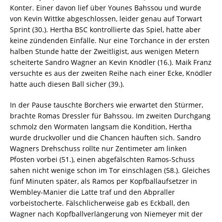
Konter. Einer davon lief über Younes Bahssou und wurde
von Kevin Wittke abgeschlossen, leider genau auf Torwart
Sprint (30.). Hertha BSC kontrollierte das Spiel, hatte aber
keine zündenden Einfälle. Nur eine Torchance in der ersten
halben Stunde hatte der Zweitligist, aus wenigen Metern
scheiterte Sandro Wagner an Kevin Knödler (16.). Maik Franz
versuchte es aus der zweiten Reihe nach einer Ecke, Knödler
hatte auch diesen Ball sicher (39.).
In der Pause tauschte Borchers wie erwartet den Stürmer,
brachte Romas Dressler für Bahssou. Im zweiten Durchgang
schmolz den Wormaten langsam die Kondition, Hertha
wurde druckvoller und die Chancen häuften sich. Sandro
Wagners Drehschuss rollte nur Zentimeter am linken
Pfosten vorbei (51.), einen abgefälschten Ramos-Schuss
sahen nicht wenige schon im Tor einschlagen (58.). Gleiches
fünf Minuten später, als Ramos per Kopfballaufsetzer in
Wembley-Manier die Latte traf und den Abpraller
vorbeistocherte. Fälschlicherweise gab es Eckball, den
Wagner nach Kopfballverlängerung von Niemeyer mit der