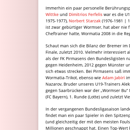
Immerhin ein paar personelle Berührungspu
Wittke
und
Dimitrios Ferfelis
war es die U19
1975-1977),
Norbert Starzak
(1976-1981 | 
ist zwar gebürtiger Wormser, hat aber nie 
Cheftrainer hatte, Wormatia 2008 in die Reg
Schaut man sich die Bilanz der Bremer im D
Finale, zuletzt 2010. Vielmehr interessie
als der FK Pirmasens den Bundesligisten n
gegen Heidenheim, 2012 gegen Münster un
sich etwas strecken. Bei Pirmasens saß i
Wormatia-Trikot, ebenso wie
Adam Jabiri
im
Nazarov, Bruder unseres U19-Trainers Alek
gegen Saarbrücken war der „Wormser Bu“ Mar
(FC Bayern), 1. Runde (Lotte) und zuletzt V
In der vergangenen Bundesligasaison lande
findet man ein paar Spieler in den Spitz
(und gleichzeitig der mit den meisten Foul
Millionen geschnappt hat. Einen Top-Wert k