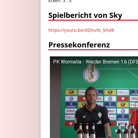
Ecken: 3 : 5
Spielbericht von Sky
https://youtu.be/dQVu9c_5Hd8
Pressekonferenz
PK Wormatia - Werder Bremen 1:6 (DFB