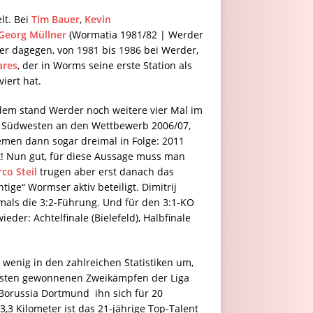
lt. Bei
Tim Bauer
,
Kevin
Georg Müllner
(Wormatia 1981/82 | Werder
er dagegen, von 1981 bis 1986 bei Werder,
ares
, der in Worms seine erste Station als
iert hat.
erdem stand Werder noch weitere vier Mal im
 im Südwesten an den Wettbewerb 2006/07,
emen dann sogar dreimal in Folge: 2011
! Nun gut, für diese Aussage muss man
co Steil
trugen aber erst danach das
ige“ Wormser aktiv beteiligt. Dimitrij
mals die 3:2-Führung. Und für den 3:1-KO
er: Achtelfinale (Bielefeld), Halbfinale
wenig in den zahlreichen Statistiken um,
meisten gewonnenen Zweikämpfen der Liga
 Borussia Dortmund ihn sich für 20
,3 Kilometer ist das 21-jährige Top-Talent