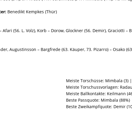
ter:
Benedikt Kempkes (Thür)
fari (56. L. Volz), Korb – Dorow, Glockner (56. Demir), Graciotti – Bu
der, Augustinsson – Bargfrede (63. Käuper, 73. Pizarro) – Osako (63.
Meiste Torschüsse: Mimbala (3) |
Meiste Torschussvorlagen: Radau 
Meiste Ballkontakte: Keilmann (4
Beste Passquote: Mimbala (88%) 
Beste Zweikampfquote: Demir (10