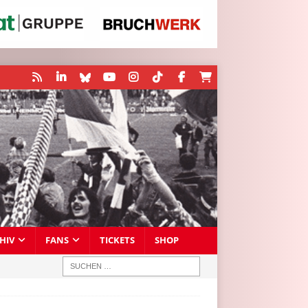
HIV
FANS
TICKETS
SHOP