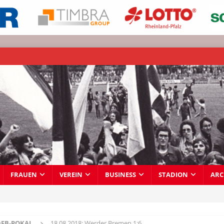
FRAUEN
VEREIN
BUSINESS
STADION
ARC
DFB-POKAL
18.08.2018: Werder Bremen 1:6