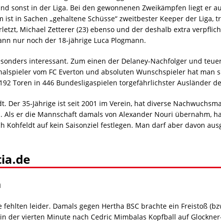
mand sonst in der Liga. Bei den gewonnenen Zweikämpfen liegt er 
um ist in Sachen „gehaltene Schüsse“ zweitbester Keeper der Liga,
rletzt, Michael Zetterer (23) ebenso und der deshalb extra verpflic
Mann nur noch der 18-jährige Luca Plogmann.
sonders interessant. Zum einen der Delaney-Nachfolger und teuer
nalspieler vom FC Everton und absoluten Wunschspieler hat man si
t 192 Toren in 446 Bundesligaspielen torgefährlichster Ausländer d
t. Der 35-Jährige ist seit 2001 im Verein, hat diverse Nachwuchsman
s. Als er die Mannschaft damals von Alexander Nouri übernahm, h
ich Kohfeldt auf kein Saisonziel festlegen. Man darf aber davon au
ia.de
n
 fehlten leider. Damals gegen Hertha BSC brachte ein Freistoß (bzw
in der vierten Minute nach Cedric Mimbalas Kopfball auf Glockner-