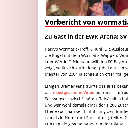
Vorbericht von wormati
Zu Gast in der EWR-Arena: S
Harry’s Wormatia-Treff, 8. Juni: Die Auslo
die Kugel mit dem Wormatia-Wappen. Wünsch
oder Werder“. Niemand will den FC Bayern 
zeigt, stellt sich zufriedener Jubel ein. Ei
Meister von 2004 ja schließlich öfter mal ge
Einigen Bremer Fans dürfte das alles beka
das
meistgesehene Video
auf unserem You
Sechsunseschzisch!“ hören. Tatsächlich ha
und war wohl damals einer der 1.200 Zusc
Ebene war man seit Einführung der Bundesli
damals in Nord- und Südstaffel geteilten 
Punktspiele gegeneinander in der Bilanz.