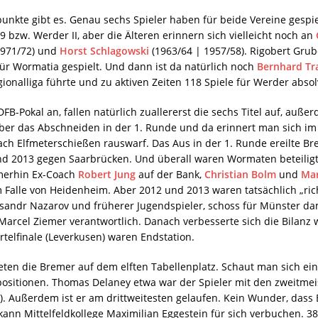
nkte gibt es. Genau sechs Spieler haben für beide Vereine gespie
 bzw. Werder II, aber die Älteren erinnern sich vielleicht noch an
1971/72) und
Horst Schlagowski
(1963/64 | 1957/58). Rigobert Grub
für Wormatia gespielt. Und dann ist da natürlich noch
Bernhard Tr
ionalliga führte und zu aktiven Zeiten 118 Spiele für Werder absolv
FB-Pokal an, fallen natürlich zuallererst die sechs Titel auf, auß
rt aber das Abschneiden in der 1. Runde und da erinnert man sich
ach Elfmeterschießen rauswarf. Das Aus in der 1. Runde ereilte Br
d 2013 gegen Saarbrücken. Und überall waren Wormaten beteiligt
mmerhin Ex-Coach
Robert Jung
auf der Bank,
Christian Bolm
und
Mar
 Falle von Heidenheim. Aber 2012 und 2013 waren tatsächlich „richt
sandr Nazarov und früherer Jugendspieler, schoss für Münster da
cel Ziemer verantwortlich. Danach verbesserte sich die Bilanz wied
iertelfinale (Leverkusen) waren Endstation.
ten die Bremer auf dem elften Tabellenplatz. Schaut man sich ein 
enpositionen. Thomas Delaney etwa war der Spieler mit den zweit
s). Außerdem ist er am drittweitesten gelaufen. Kein Wunder, dass
ann Mittelfeldkollege Maximilian Eggestein für sich verbuchen. 383