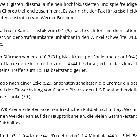
itligisten, diesmal auf einen hochfokussierten und spielfreudigen
 Choreo treffend zusammen: „Es war nicht der Tag für große Held
chtdemonstration von Werder Bremen.“
 nach Kainz-Freistoß zum 0:1 (9.), setzte sich fort mit dem Latten
r von der Strafraumkante unhaltbar in den Winkel schweißte (21.).
e.
in Stürmermanier auf 0:3 (31.), Max Kruse per Foulelfmeter auf 0:
Flanke den Ehrentreffer zum 1:4 (44.). Sehr ärgerlich, dass kurz
eins Treffer zum 1:5-Halbzeitstand geriet.
napp nach einer Ecke (52.), ansonsten schalteten die Bremer ein pa
ei der Einwechslung von Claudio Pizarro, den 1:6-Endstand erziel
e-Flanke (79.).
EWR-Arena erlebten so einen friedlichen Fußballnachmittag. Worm
einen Werder-Fan auf der Haupttribüne an, die vielen Getränkestä
Fußballfest.
gfrede (31.), 0:4 Kruse (41./Foulelfmeter), 1:4 Mimbala (44.), 1:5 M. Eg