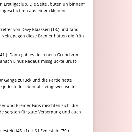
 Erstligaclub. Die Seite „buten un binnen“
engeschichten aus einem kleinen,
treffer von Davy Klaassen (18.) und fand
 Nein, gegen diese Bremer hatten die früh
4 (41.). Dann gab es doch noch Grund zum
 danach Linus Radaus missglückte Brust-
ar Gänge zurück und die Partie hatte
te jedoch der ebenfalls eingewechselte
ser und Bremer Fans mischten sich, die
nde sorgten für gute Versorgung und auch
gestein (45.+1), 1:6 J Eggestein (79.)