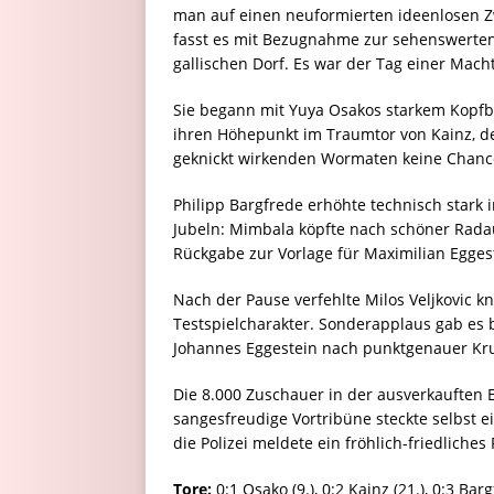
man auf einen neuformierten ideenlosen Zwe
fasst es mit Bezugnahme zur sehenswerten
gallischen Dorf. Es war der Tag einer Ma
Sie begann mit Yuya Osakos starkem Kopfball
ihren Höhepunkt im Traumtor von Kainz, de
geknickt wirkenden Wormaten keine Chanc
Philipp Bargfrede erhöhte technisch stark 
Jubeln: Mimbala köpfte nach schöner Radau-
Rückgabe zur Vorlage für Maximilian Eggest
Nach der Pause verfehlte Milos Veljkovic k
Testspielcharakter. Sonderapplaus gab es b
Johannes Eggestein nach punktgenauer Krus
Die 8.000 Zuschauer in der ausverkauften 
sangesfreudige Vortribüne steckte selbst 
die Polizei meldete ein fröhlich-friedliches 
Tore:
0:1 Osako (9.), 0:2 Kainz (21.), 0:3 Bar