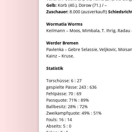
Gelb:
Korb (40.), Dorow (71.) / –
Zuschauer:
8.000 (ausverkauft)
Schiedsrich
Wormatia Worms
Keilmann – Moos, Mimbala, T. Ihrig, Radau – A
Werder Bremen
Pavlenka – Gebre Selassie, Veljkovic, Moisan
Kainz – Kruse.
Statistik
Torschüsse: 6 : 27
gespielte Pässe: 243 : 636
Fehlpässe: 70 : 69
Passquote: 71% : 89%
Ballbesitz: 28% : 72%
Zweikampfquote: 49% : 51%
Fouls: 16 : 14
Abseits: 5 : 0