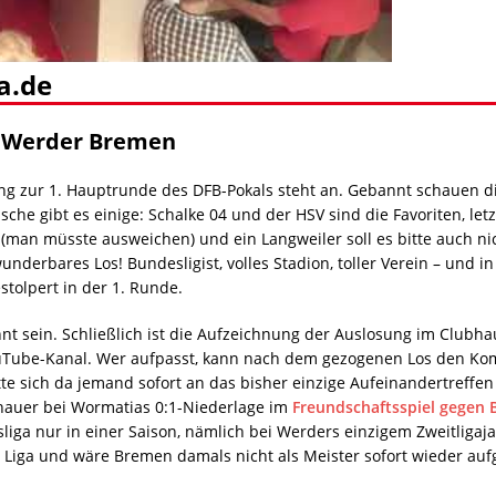
a.de
V Werder Bremen
sung zur 1. Hauptrunde des DFB-Pokals steht an. Gebannt schauen d
e gibt es einige: Schalke 04 und der HSV sind die Favoriten, let
(man müsste ausweichen) und ein Langweiler soll es bitte auch ni
n wunderbares Los! Bundesligist, volles Stadion, toller Verein – und 
stolpert in der 1. Runde.
nnt sein. Schließlich ist die Aufzeichnung der Auslosung im Clubh
Tube-Kanal. Wer aufpasst, kann nach dem gezogenen Los den Kom
tte sich da jemand sofort an das bisher einzige Aufeinandertreff
hauer bei Wormatias 0:1-Niederlage im
Freundschaftsspiel gegen
ga nur in einer Saison, nämlich bei Werders einzigem Zweitligajah
2. Liga und wäre Bremen damals nicht als Meister sofort wieder au