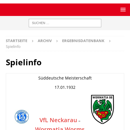
STARTSEITE
ARCHIV
ERGEBNISDATENBANK
Spielinfo
Spielinfo
Süddeutsche Meisterschaft
17.01.1932
VfL Neckarau
–
Wormatia Worms