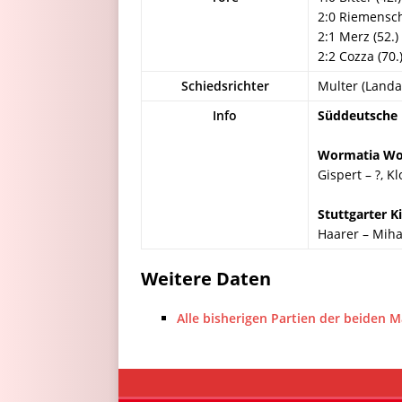
2:0 Riemensch
2:1 Merz (52.)
2:2 Cozza (70.
Schiedsrichter
Multer (Landa
Info
Süddeutsche M
Wormatia W
Gispert – ?, Kl
Stuttgarter K
Haarer – Miha
Weitere Daten
Alle bisherigen Partien der beiden 