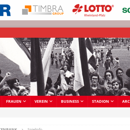
FRAUEN
VEREIN
BUSINESS
STADION
ARC
TENBANK
Spielinfo