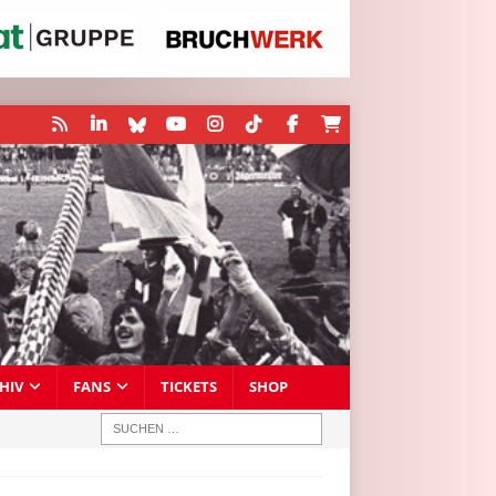
HIV
FANS
TICKETS
SHOP