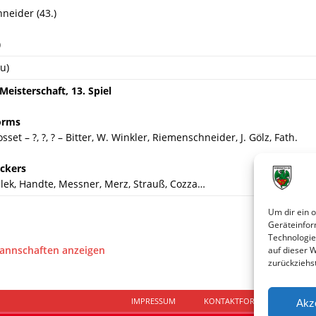
neider (43.)
)
u)
eisterschaft, 13. Spiel
orms
osset – ?, ?, ? – Bitter, W. Winkler, Riemenschneider, J. Gölz, Fath.
ickers
lek, Handte, Messner, Merz, Strauß, Cozza…
Um dir ein 
Geräteinfor
Technologie
Mannschaften anzeigen
auf dieser 
zurückziehs
IMPRESSUM
KONTAKTFORMULAR
D
Akz