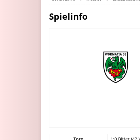
Spielinfo
Tore
1:0 Bitter (42.)