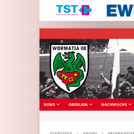
NEWS
OBERLIGA
NACHWUCHS
STARTSEITE
ARCHIV
ERGEBNISDA