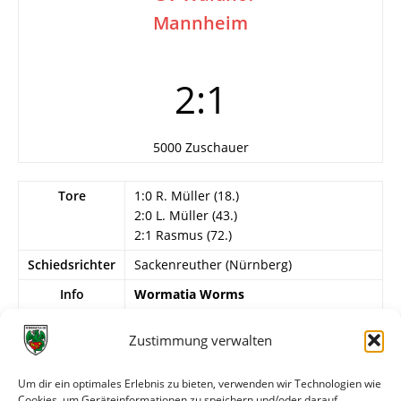
Mannheim
2:1
5000 Zuschauer
Tore
1:0 R. Müller (18.)
2:0 L. Müller (43.)
2:1 Rasmus (72.)
Schiedsrichter
Sackenreuther (Nürnberg)
Info
Wormatia Worms
Gispert – Becker, Klosset – ?, Ru. Müller,
F. Fries – Siegler, W. Winkler, ?, L.
Zustimmung verwalten
Müller, J. Gölz.
Um dir ein optimales Erlebnis zu bieten, verwenden wir Technologien wie
SV Waldhof
Cookies, um Geräteinformationen zu speichern und/oder darauf