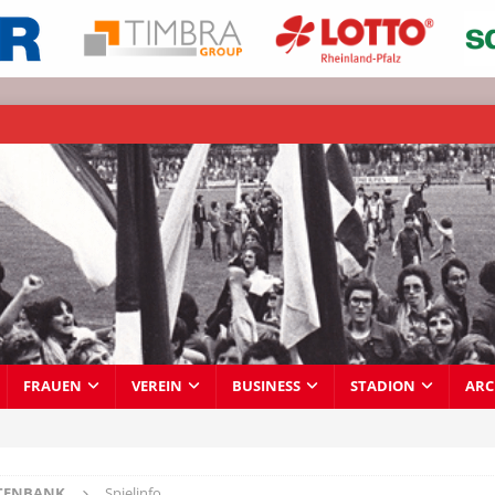
FRAUEN
VEREIN
BUSINESS
STADION
ARC
TENBANK
Spielinfo