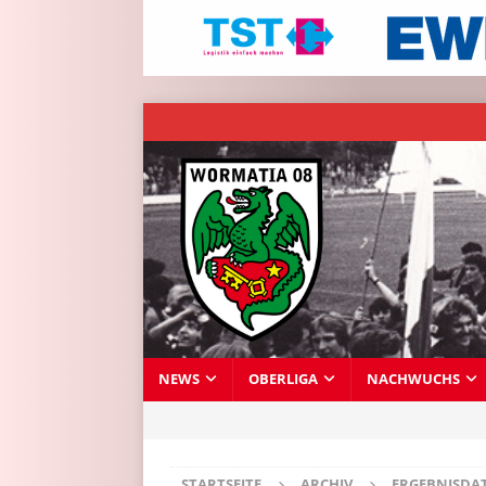
NEWS
OBERLIGA
NACHWUCHS
STARTSEITE
ARCHIV
ERGEBNISDA