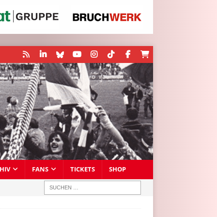
HIV
FANS
TICKETS
SHOP