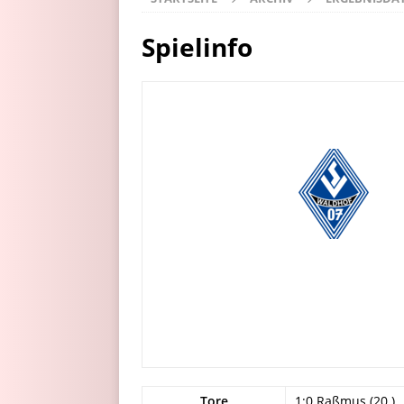
Spielinfo
Tore
1:0 Raßmus (20.)