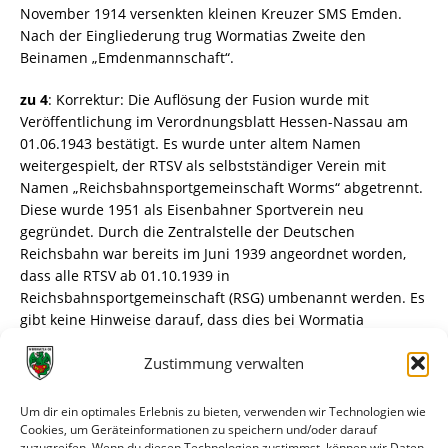
November 1914 versenkten kleinen Kreuzer SMS Emden.
Nach der Eingliederung trug Wormatias Zweite den
Beinamen „Emdenmannschaft“.
zu 4
: Korrektur: Die Auflösung der Fusion wurde mit
Veröffentlichung im Verordnungsblatt Hessen-Nassau am
01.06.1943 bestätigt. Es wurde unter altem Namen
weitergespielt, der RTSV als selbstständiger Verein mit
Namen „Reichsbahnsportgemeinschaft Worms“ abgetrennt.
Diese wurde 1951 als Eisenbahner Sportverein neu
gegründet. Durch die Zentralstelle der Deutschen
Reichsbahn war bereits im Juni 1939 angeordnet worden,
dass alle RTSV ab 01.10.1939 in
Reichsbahnsportgemeinschaft (RSG) umbenannt werden. Es
gibt keine Hinweise darauf, dass dies bei Wormatia
umgesetzt wurde. Auch 1942 wurden Todesanzeigen noch
Zustimmung verwalten
als RTSV geschaltet.
zu 5:
Aufgrund der Direktive Nr. 23 des Alliierten
Um dir ein optimales Erlebnis zu bieten, verwenden wir Technologien wie
Kontrollrates „Beschränkung und Entmilitarisierung des
Cookies, um Geräteinformationen zu speichern und/oder darauf
zuzugreifen. Wenn du diesen Technologien zustimmst, können wir Daten