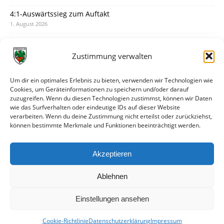
4:1-Auswärtssieg zum Auftakt
1. August 2026
Pokal: Wormatia muss zu Schott Mainz
31. Juli 2026
Zustimmung verwalten
Wormatia trauert um Jürgen Dinger
30. Juli 2026
Um dir ein optimales Erlebnis zu bieten, verwenden wir Technologien wie
Cookies, um Geräteinformationen zu speichern und/oder darauf
Deine Spielminute: 89+1
zuzugreifen. Wenn du diesen Technologien zustimmst, können wir Daten
28. Juli 2026
wie das Surfverhalten oder eindeutige IDs auf dieser Website
verarbeiten. Wenn du deine Zustimmung nicht erteilst oder zurückziehst,
Neuer Rückensponsor
können bestimmte Merkmale und Funktionen beeinträchtigt werden.
28. Juli 2026
Neue Podcast-Folge: So tickt Björn!
Akzeptieren
27. Juli 2026
Ablehnen
Einstellungen ansehen
Cookie-Richtlinie
Datenschutzerklärung
Impressum
© VfR Wormatia Worms