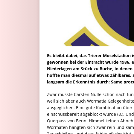
Es bleibt dabei, das Trierer Moselstadion i
gewonnen bei der Eintracht wurde 1986, ei
Niederlagen am Stück zu Buche, in denen 
hoffte man diesmal auf etwas Zählbares, 
langsam die Erkenntnis durch: Same proce
Zwar musste Carsten Nulle schon nach fünf 
weil sich aber auch Wormatia Gelegenheite
ausgeglichen. Eine gute Kombination über
einschussbereit abgeblockt wurde (8.). Und
Querpass von Benni Himmel keinen Abnehmer
Wormaten hängten sich zwar rein und kämp
Tor schießen  und dazu fehlte oft der Mut.