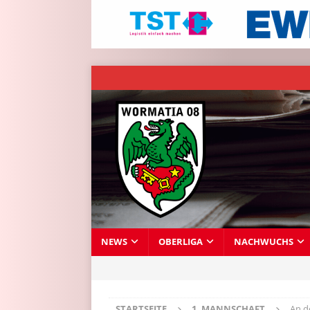
NEWS
OBERLIGA
NACHWUCHS
STARTSEITE
1. MANNSCHAFT
An d