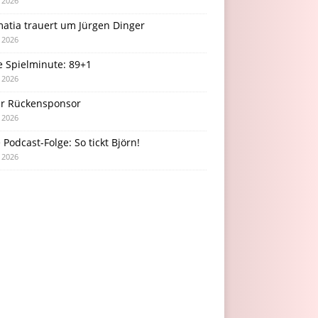
i 2026
atia trauert um Jürgen Dinger
i 2026
e Spielminute: 89+1
i 2026
r Rückensponsor
i 2026
Podcast-Folge: So tickt Björn!
i 2026