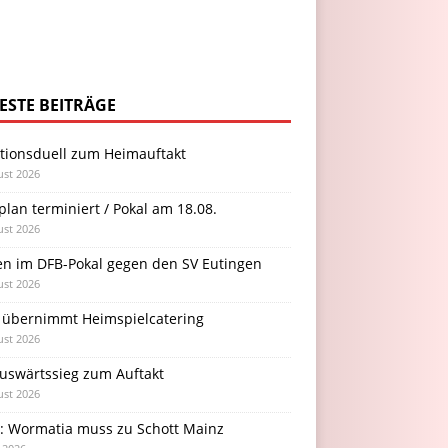
ESTE BEITRÄGE
itionsduell zum Heimauftakt
ust 2026
plan terminiert / Pokal am 18.08.
ust 2026
en im DFB-Pokal gegen den SV Eutingen
ust 2026
 übernimmt Heimspielcatering
ust 2026
Auswärtssieg zum Auftakt
ust 2026
l: Wormatia muss zu Schott Mainz