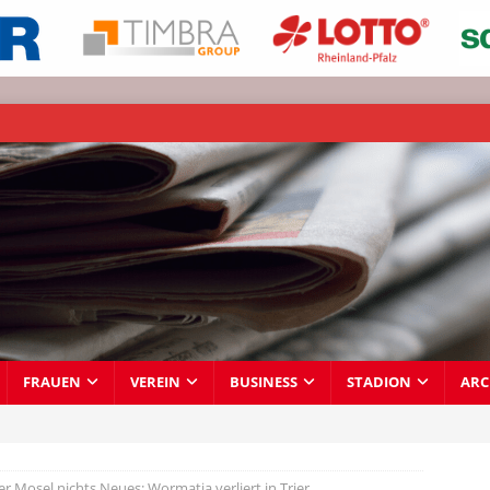
FRAUEN
VEREIN
BUSINESS
STADION
ARC
er Mosel nichts Neues: Wormatia verliert in Trier