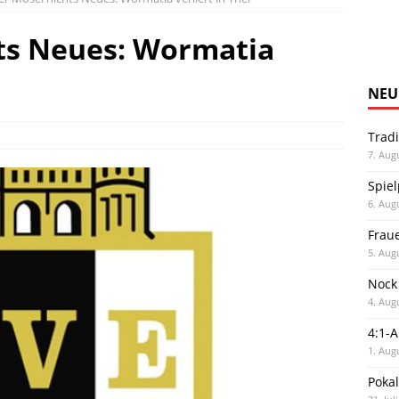
ts Neues: Wormatia
NEU
Trad
7. Aug
Spiel
6. Aug
Frau
5. Aug
Nock
4. Aug
4:1-
1. Aug
Poka