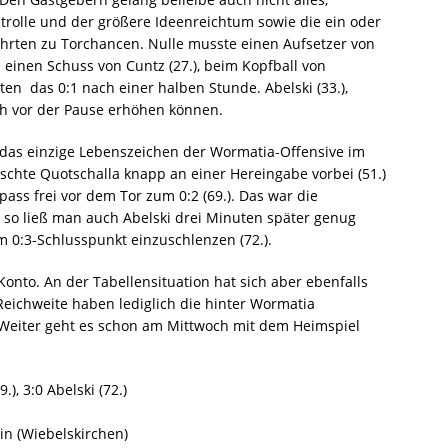
rolle und der größere Ideenreichtum sowie die ein oder
hrten zu Torchancen. Nulle musste einen Aufsetzer von
 einen Schuss von Cuntz (27.), beim Kopfball von
en  das 0:1 nach einer halben Stunde. Abelski (33.),
och vor der Pause erhöhen können.
ar das einzige Lebenszeichen der Wormatia-Offensive im
schte Quotschalla knapp an einer Hereingabe vorbei (51.)
ss frei vor dem Tor zum 0:2 (69.). Das war die
 so ließ man auch Abelski drei Minuten später genug
 0:3-Schlusspunkt einzuschlenzen (72.).
Konto. An der Tabellensituation hat sich aber ebenfalls
Reichweite haben lediglich die hinter Wormatia
 Weiter geht es schon am Mittwoch mit dem Heimspiel
.), 3:0 Abelski (72.)
in (Wiebelskirchen)