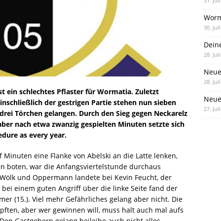
31. Jul
Worm
30. Jul
Dein
28. Jul
Neue
28. Jul
st ein schlechtes Pflaster für Wormatia. Zuletzt
Neue 
nschließlich der gestrigen Partie stehen nun sieben
27. Jul
drei Törchen gelangen. Durch den Sieg gegen Neckarelz
aber nach etwa zwanzig gespielten Minuten setzte sich
dure as every year.
Minuten eine Flanke von Abelski an die Latte lenken,
n boten, war die Anfangsviertelstunde durchaus
 Wölk und Oppermann landete bei Kevin Feucht, der
 bei einem guten Angriff über die linke Seite fand der
 (15.). Viel mehr Gefährliches gelang aber nicht. Die
ften, aber wer gewinnen will, muss halt auch mal aufs
 Den Gastgebern gelang beileibe auch nicht alles,