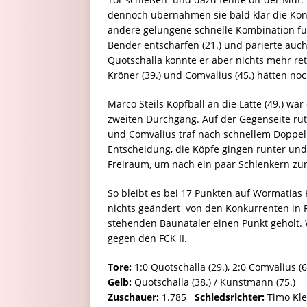
dennoch übernahmen sie bald klar die Kont
andere gelungene schnelle Kombination fü
Bender entschärfen (21.) und parierte auch
Quotschalla konnte er aber nichts mehr rett
Kröner (39.) und Comvalius (45.) hätten n
Marco Steils Kopfball an die Latte (49.) w
zweiten Durchgang. Auf der Gegenseite rut
und Comvalius traf nach schnellem Doppelpa
Entscheidung, die Köpfe gingen runter und
Freiraum, um nach ein paar Schlenkern zum
So bleibt es bei 17 Punkten auf Wormatias 
nichts geändert  von den Konkurrenten in 
stehenden Baunataler einen Punkt geholt.
gegen den FCK II.
Tore:
1:0 Quotschalla (29.), 2:0 Comvalius (69
Gelb:
Quotschalla (38.) / Kunstmann (75.)
Zuschauer:
1.785
Schiedsrichter:
Timo Kle