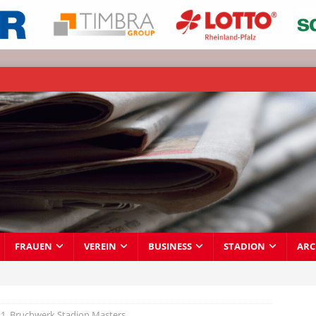
FRAUEN
VEREIN
BUSINESS
STADION
ARC
s 1. Bruchwerk Stadion Masters