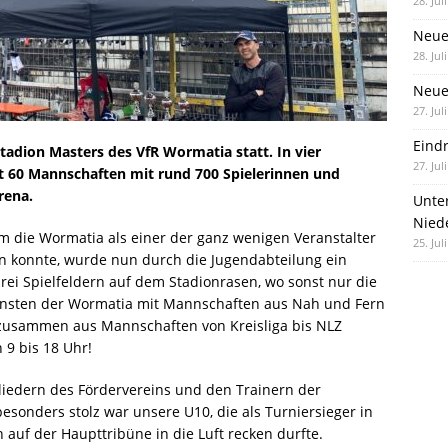
28. Jul
Neue
28. Jul
Neue 
27. Jul
Eind
adion Masters des VfR Wormatia statt. In vier
27. Jul
t 60 Mannschaften mit rund 700 Spielerinnen und
rena.
Unte
Nied
 die Wormatia als einer der ganz wenigen Veranstalter
25. Jul
n konnte, wurde nun durch die Jugendabteilung ein
drei Spielfeldern auf dem Stadionrasen, wo sonst nur die
leinsten der Wormatia mit Mannschaften aus Nah und Fern
 zusammen aus Mannschaften von Kreisliga bis NLZ
9 bis 18 Uhr!
liedern des Fördervereins und den Trainern der
sonders stolz war unsere U10, die als Turniersieger in
n auf der Haupttribüne in die Luft recken durfte.