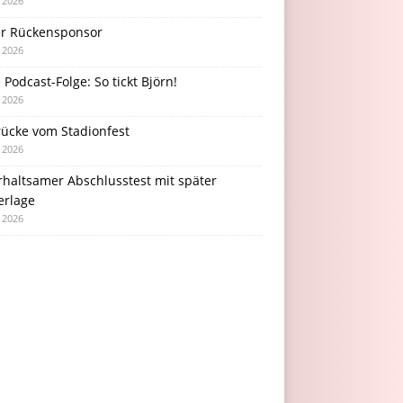
i 2026
r Rückensponsor
i 2026
Podcast-Folge: So tickt Björn!
i 2026
rücke vom Stadionfest
i 2026
rhaltsamer Abschlusstest mit später
erlage
i 2026