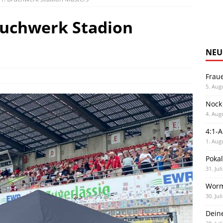
Bruchwerk Stadion
NEU
Frau
5. Aug
Nock
4. Aug
4:1-
1. Aug
Poka
31. Jul
Worm
30. Jul
Dein