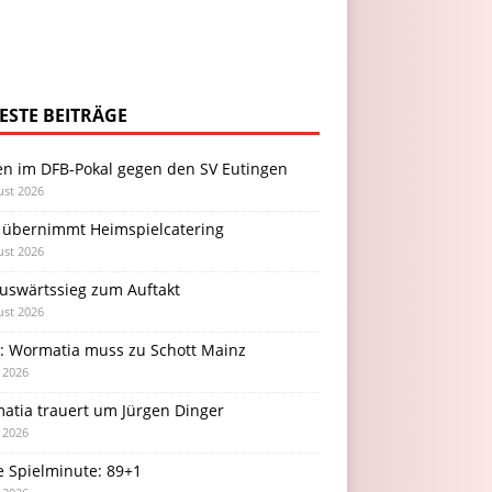
ESTE BEITRÄGE
en im DFB-Pokal gegen den SV Eutingen
ust 2026
 übernimmt Heimspielcatering
ust 2026
Auswärtssieg zum Auftakt
ust 2026
l: Wormatia muss zu Schott Mainz
i 2026
atia trauert um Jürgen Dinger
i 2026
e Spielminute: 89+1