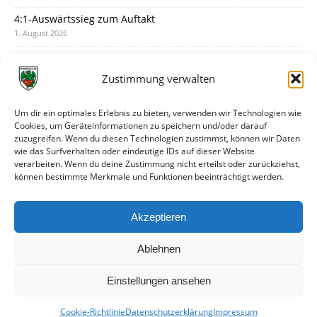
4:1-Auswärtssieg zum Auftakt
1. August 2026
Pokal: Wormatia muss zu Schott Mainz
31. Juli 2026
Zustimmung verwalten
Wormatia trauert um Jürgen Dinger
30. Juli 2026
Um dir ein optimales Erlebnis zu bieten, verwenden wir Technologien wie
Cookies, um Geräteinformationen zu speichern und/oder darauf
Deine Spielminute: 89+1
zuzugreifen. Wenn du diesen Technologien zustimmst, können wir Daten
28. Juli 2026
wie das Surfverhalten oder eindeutige IDs auf dieser Website
verarbeiten. Wenn du deine Zustimmung nicht erteilst oder zurückziehst,
Neuer Rückensponsor
können bestimmte Merkmale und Funktionen beeinträchtigt werden.
28. Juli 2026
Neue Podcast-Folge: So tickt Björn!
Akzeptieren
27. Juli 2026
Ablehnen
Einstellungen ansehen
Cookie-Richtlinie
Datenschutzerklärung
Impressum
© VfR Wormatia Worms