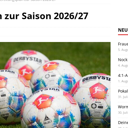
 zur Saison 2026/27
NEU
Frau
5. Aug
Nock
4. Aug
4:1-
1. Aug
Poka
31. Jul
Worm
30. Jul
Dein