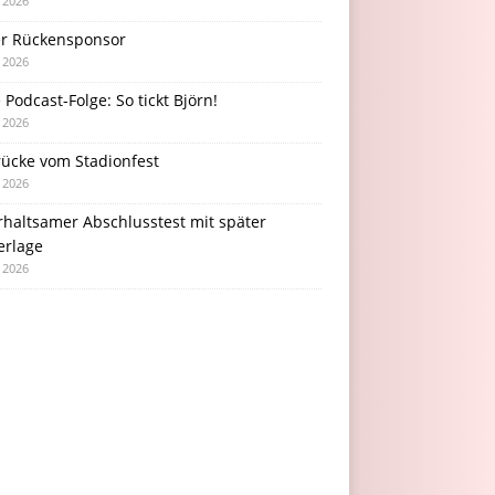
i 2026
r Rückensponsor
i 2026
Podcast-Folge: So tickt Björn!
i 2026
rücke vom Stadionfest
i 2026
rhaltsamer Abschlusstest mit später
erlage
i 2026