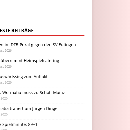
ESTE BEITRÄGE
en im DFB-Pokal gegen den SV Eutingen
ust 2026
 übernimmt Heimspielcatering
ust 2026
Auswärtssieg zum Auftakt
ust 2026
l: Wormatia muss zu Schott Mainz
i 2026
atia trauert um Jürgen Dinger
i 2026
e Spielminute: 89+1