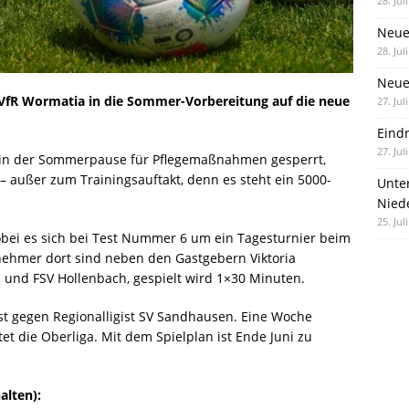
28. Jul
Neue
28. Jul
Neue 
 VfR Wormatia in die Sommer-Vorbereitung auf die neue
27. Jul
Eind
27. Jul
h in der Sommerpause für Pflegemaßnahmen gesperrt,
– außer zum Trainingsauftakt, denn es steht ein 5000-
Unte
Nied
25. Jul
obei es sich bei Test Nummer 6 um ein Tagesturnier beim
nehmer dort sind neben den Gastgebern Viktoria
 und FSV Hollenbach, gespielt wird 1×30 Minuten.
st gegen Regionalligist SV Sandhausen. Eine Woche
t die Oberliga. Mit dem Spielplan ist Ende Juni zu
lten):