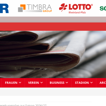
FRAUEN
VEREIN
BUSINESS
STADION
ARC
ereitungsplan zur Saison 2026/27