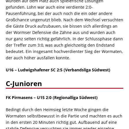
wurden auf dem Platz auch spielerische Lösungen
gefunden. Lohn war auch eine verdiente 2:0-
Pausenführung, bei der auch noch die ein oder andere
Großchance ungenutzt blieb. Nach dem Wechsel versuchten
die Gäste Druck aufzubauen, sie bissen sich allerdings an
der Wormser Defensive die Zähne aus und wurden auch
nur ganz selten richtig gefährlich. In der Schlussphase dann
der Treffer zum 3:0, was auch gleichzeitig den Endstand
bedeutet. Ein insgesamt hochverdienter Sieg der Wormaten,
der auch höher ausfallen konnte.
U16 – Ludwigshafener SC 2:5 (Verbandsliga Südwest)
C-Junioren
FK Pirmasens – U15 2:0 (Regionalliga Südwest)
Bedingt durch den Heimsieg letzte Woche gingen die
Wormaten selbstbewusst in die Partie und machten es auch
in den ersten 20 Minuten richtig gut. Aufbauend auf eine
stabile Defensive versuchten sie immer wieder einzelne