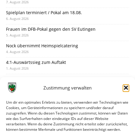
7. August 2026
Spielplan terminiert / Pokal am 18.08.
6. August 2026
Frauen im DFB-Pokal gegen den SV Eutingen
5. August 2026
Nock übernimmt Heimspielcatering
4. August 2026
4:1-Auswärtssieg zum Auftakt
1. August 2026
Pokal: Wormatia muss zu Schott Mainz
31. Juli 2026
Zustimmung verwalten
Wormatia trauert um Jürgen Dinger
30. Juli 2026
Um dir ein optimales Erlebnis zu bieten, verwenden wir Technologien wie
Cookies, um Geräteinformationen zu speichern und/oder darauf
Deine Spielminute: 89+1
zuzugreifen. Wenn du diesen Technologien zustimmst, können wir Daten
28. Juli 2026
wie das Surfverhalten oder eindeutige IDs auf dieser Website
verarbeiten. Wenn du deine Zustimmung nicht erteilst oder zurückziehst,
Neuer Rückensponsor
können bestimmte Merkmale und Funktionen beeinträchtigt werden.
28. Juli 2026