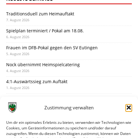
Traditionsduell zum Heimauftakt
7. August 2026
Spielplan terminiert / Pokal am 18.08.
6. August 2026
Frauen im DFB-Pokal gegen den SV Eutingen
5. August 2026
Nock übernimmt Heimspielcatering
4. August 2026
4:1-Auswärtssieg zum Auftakt
1. August 2026
Pokal: Wormatia muss zu Schott Mainz
31. Juli 2026
Zustimmung verwalten
Wormatia trauert um Jürgen Dinger
30. Juli 2026
Um dir ein optimales Erlebnis zu bieten, verwenden wir Technologien wie
Cookies, um Geräteinformationen zu speichern und/oder darauf
Deine Spielminute: 89+1
zuzugreifen. Wenn du diesen Technologien zustimmst, können wir Daten