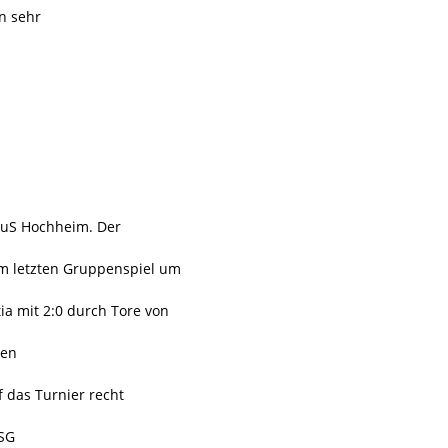
n sehr
TuS Hochheim. Der
m letzten Gruppenspiel um
ia mit 2:0 durch Tore von
den
f das Turnier recht
 SG