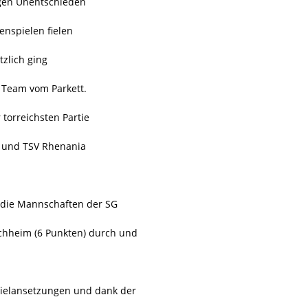
zigen Unentschieden
enspielen fielen
zlich ging
s Team vom Parkett.
torreichsten Partie
m und TSV Rhenania
 die Mannschaften der SG
chheim (6 Punkten) durch und
ielansetzungen und dank der