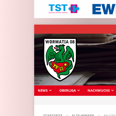
NEWS
OBERLIGA
NACHWUCHS
STARTSEITE
ALTE HERREN
AH-Ü30-S