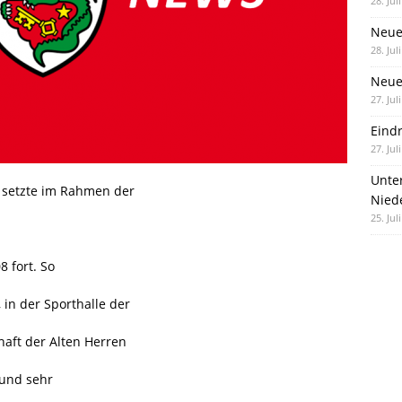
28. Jul
Neue
28. Jul
Neue 
27. Jul
Eind
27. Jul
Unte
 setzte im Rahmen der
Nied
25. Jul
 fort. So
in der Sporthalle der
haft der Alten Herren
 und sehr