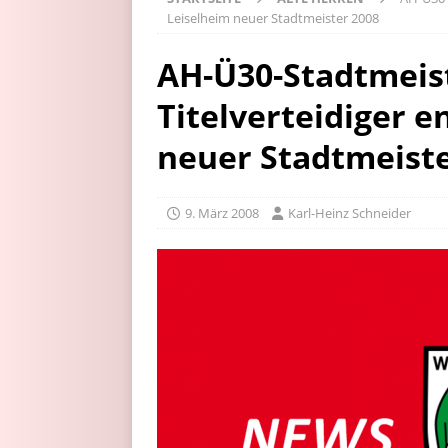
Leiselheim neuer Stadtmeister 2008
AH-Ü30-Stadtmeist
Titelverteidiger e
neuer Stadtmeiste
9. März 2008
Karl-Heinz Schneider