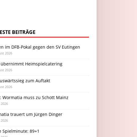
ESTE BEITRÄGE
en im DFB-Pokal gegen den SV Eutingen
ust 2026
 übernimmt Heimspielcatering
ust 2026
Auswärtssieg zum Auftakt
ust 2026
l: Wormatia muss zu Schott Mainz
i 2026
atia trauert um Jürgen Dinger
i 2026
e Spielminute: 89+1