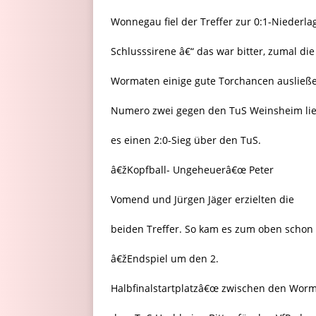
Wonnegau fiel der Treffer zur 0:1-Niederla
Schlusssirene â€“ das war bitter, zumal die
Wormaten einige gute Torchancen ausließe
Numero zwei gegen den TuS Weinsheim lie
es einen 2:0-Sieg über den TuS.
â€žKopfball- Ungeheuerâ€œ Peter
Vomend und Jürgen Jäger erzielten die
beiden Treffer. So kam es zum oben scho
â€žEndspiel um den 2.
Halbfinalstartplatzâ€œ zwischen den Wor