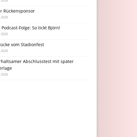
i 2026
r Rückensponsor
i 2026
Podcast-Folge: So tickt Björn!
i 2026
rücke vom Stadionfest
i 2026
rhaltsamer Abschlusstest mit später
erlage
i 2026