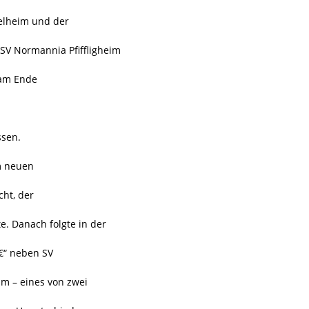
elheim und der
SV Normannia Pfiffligheim
 am Ende
ssen.
m neuen
cht, der
. Danach folgte in der
€“ neben SV
m – eines von zwei