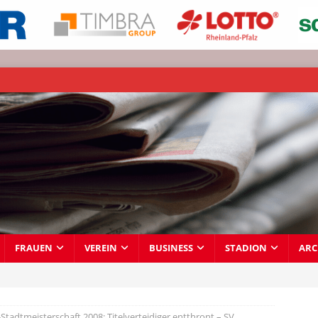
FRAUEN
VEREIN
BUSINESS
STADION
ARC
tadtmeisterschaft 2008: Titelverteidiger entthront – SV