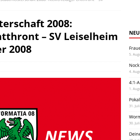
erschaft 2008:
ntthront – SV Leiselheim
NEU
r 2008
Frau
5. Aug
Nock
4. Aug
4:1-
1. Aug
Poka
31. Jul
Worm
30. Jul
Dein