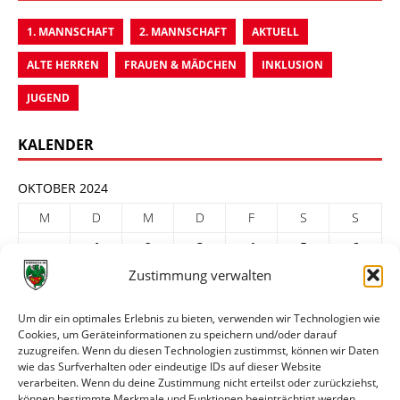
1. MANNSCHAFT
2. MANNSCHAFT
AKTUELL
ALTE HERREN
FRAUEN & MÄDCHEN
INKLUSION
JUGEND
KALENDER
OKTOBER 2024
M
D
M
D
F
S
S
1
2
3
4
5
6
Zustimmung verwalten
7
8
9
10
11
12
13
14
15
16
17
18
19
20
Um dir ein optimales Erlebnis zu bieten, verwenden wir Technologien wie
Cookies, um Geräteinformationen zu speichern und/oder darauf
21
22
23
24
25
26
27
zuzugreifen. Wenn du diesen Technologien zustimmst, können wir Daten
28
29
30
31
wie das Surfverhalten oder eindeutige IDs auf dieser Website
verarbeiten. Wenn du deine Zustimmung nicht erteilst oder zurückziehst,
« Sep.
Nov. »
können bestimmte Merkmale und Funktionen beeinträchtigt werden.