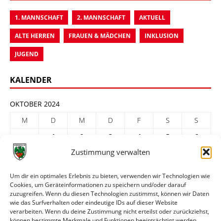
1. MANNSCHAFT
2. MANNSCHAFT
AKTUELL
ALTE HERREN
FRAUEN & MÄDCHEN
INKLUSION
JUGEND
KALENDER
OKTOBER 2024
M
D
M
D
F
S
S
1
2
3
4
5
6
Zustimmung verwalten
7
8
9
10
11
12
13
14
15
16
17
18
19
20
Um dir ein optimales Erlebnis zu bieten, verwenden wir Technologien wie
Cookies, um Geräteinformationen zu speichern und/oder darauf
21
22
23
24
25
26
27
zuzugreifen. Wenn du diesen Technologien zustimmst, können wir Daten
28
29
30
31
wie das Surfverhalten oder eindeutige IDs auf dieser Website
verarbeiten. Wenn du deine Zustimmung nicht erteilst oder zurückziehst,
« Sep.
Nov. »
können bestimmte Merkmale und Funktionen beeinträchtigt werden.