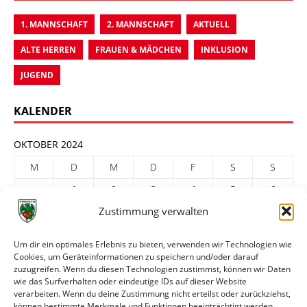
1. MANNSCHAFT
2. MANNSCHAFT
AKTUELL
ALTE HERREN
FRAUEN & MÄDCHEN
INKLUSION
JUGEND
KALENDER
OKTOBER 2024
M
D
M
D
F
S
S
1
2
3
4
5
6
Zustimmung verwalten
7
8
9
10
11
12
13
14
15
16
17
18
19
20
Um dir ein optimales Erlebnis zu bieten, verwenden wir Technologien wie
Cookies, um Geräteinformationen zu speichern und/oder darauf
21
22
23
24
25
26
27
zuzugreifen. Wenn du diesen Technologien zustimmst, können wir Daten
28
29
30
31
wie das Surfverhalten oder eindeutige IDs auf dieser Website
verarbeiten. Wenn du deine Zustimmung nicht erteilst oder zurückziehst,
« Sep.
Nov. »
können bestimmte Merkmale und Funktionen beeinträchtigt werden.