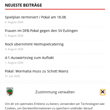
NEUESTE BEITRÄGE
Spielplan terminiert / Pokal am 18.08.
6. August 2026
Frauen im DFB-Pokal gegen den SV Eutingen
5. August 2026
Nock übernimmt Heimspielcatering
4. August 2026
4:1-Auswärtssieg zum Auftakt
1. August 2026
Pokal: Wormatia muss zu Schott Mainz
31. Juli 2026
Wormatia trauert um Jürgen Dinger
30. Juli 2026
Zustimmung verwalten
Deine Spielminute: 89+1
28. Juli 2026
Um dir ein optimales Erlebnis zu bieten, verwenden wir Technologien wie
Cookies, um Geräteinformationen zu speichern und/oder darauf