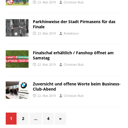
23. Mai 2019
Christian Bub
Parkhinweise der Stadt Pirmasens für das
Finale
23. Mai 2019
Redaktion
Finalschal erhältlich / Fanshop öffnet am
Samstag
22. Mai 2019
Christian Bub
Zuversicht und offene Worte beim Business-
Club-Abend
22. Mai 2019
Christian Bub
1
2
…
4
»