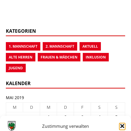
KATEGORIEN
1. MANNSCHAFT
2. MANNSCHAFT
AKTUELL
ALTE HERREN
FRAUEN & MÄDCHEN
INKLUSION
JUGEND
KALENDER
MAI 2019
M
D
M
D
F
S
S
1
2
3
4
5
Zustimmung verwalten
6
7
8
9
10
11
12