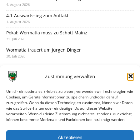
4. August 2026
4:1-Auswärtssieg zum Auftakt
1. August 2026
Pokal: Wormatia muss zu Schott Mainz
31. Juli 2026
Wormatia trauert um Jürgen Dinger
30. Juli 2026
Deine Spielminute: 89+1
28. Juli 2026
Zustimmung verwalten
Neuer Rückensponsor
28. Juli 2026
Um dir ein optimales Erlebnis zu bieten, verwenden wir Technologien wie
Cookies, um Geräteinformationen zu speichern und/oder darauf
Neue Podcast-Folge: So tickt Björn!
zuzugreifen. Wenn du diesen Technologien zustimmst, können wir Daten
27. Juli 2026
wie das Surfverhalten oder eindeutige IDs auf dieser Website
verarbeiten. Wenn du deine Zustimmung nicht erteilst oder zurückziehst,
Eindrücke vom Stadionfest
können bestimmte Merkmale und Funktionen beeinträchtigt werden.
27. Juli 2026
Unterhaltsamer Abschlusstest mit später Niederlage
Akzeptieren