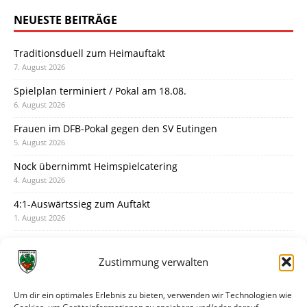
NEUESTE BEITRÄGE
Traditionsduell zum Heimauftakt
7. August 2026
Spielplan terminiert / Pokal am 18.08.
6. August 2026
Frauen im DFB-Pokal gegen den SV Eutingen
5. August 2026
Nock übernimmt Heimspielcatering
4. August 2026
4:1-Auswärtssieg zum Auftakt
1. August 2026
Pokal: Wormatia muss zu Schott Mainz
31. Juli 2026
Zustimmung verwalten
Wormatia trauert um Jürgen Dinger
30. Juli 2026
Um dir ein optimales Erlebnis zu bieten, verwenden wir Technologien wie